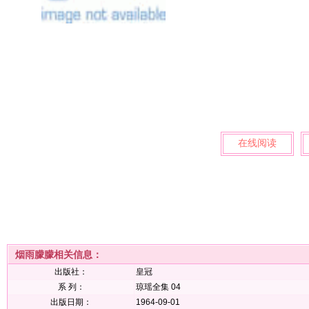
在线阅读
烟雨朦朦相关信息：
出版社：
皇冠
系 列：
琼瑶全集 04
出版日期：
1964-09-01