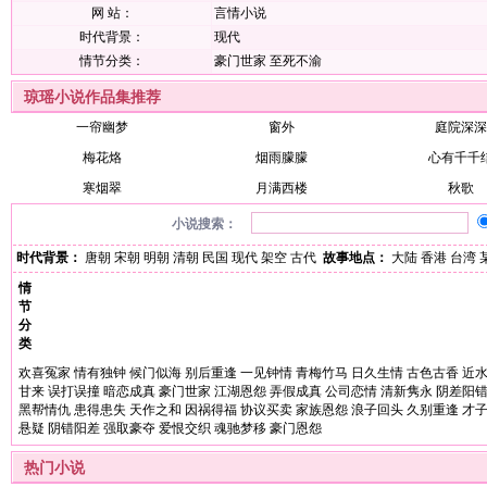
网 站：
言情小说
时代背景：
现代
情节分类：
豪门世家
至死不渝
琼瑶小说作品集推荐
一帘幽梦
窗外
庭院深深
梅花烙
烟雨朦朦
心有千千
寒烟翠
月满西楼
秋歌
小说搜索：
时代背景：
唐朝
宋朝
明朝
清朝
民国
现代
架空
古代
故事地点：
大陆
香港
台湾
情
节
分
类
欢喜冤家
情有独钟
候门似海
别后重逢
一见钟情
青梅竹马
日久生情
古色古香
近
甘来
误打误撞
暗恋成真
豪门世家
江湖恩怨
弄假成真
公司恋情
清新隽永
阴差阳
黑帮情仇
患得患失
天作之和
因祸得福
协议买卖
家族恩怨
浪子回头
久别重逢
才
悬疑
阴错阳差
强取豪夺
爱恨交织
魂驰梦移
豪门恩怨
热门小说