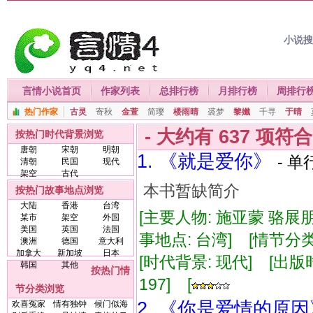
小说
言情小说首页
作家列表
总排行榜
月排行榜
周排行
热门作家
古灵
寄秋
金萱
简璎
楼雨晴
裘梦
黎孅
千寻
于晴
- 大约有
637
项符
按热门时代背景浏览
唐朝
宋朝
明朝
1. 《就是爱你》
- 单
清朝
民国
现代
架空
古代
本书暂缺简介
按热门故事地点浏览
大陆
香港
台湾
[主要人物: 施亚蒙 骆展
某市
架空
外国
美国
英国
法国
事地点: 台湾] [情节分类
澳洲
德国
意大利
加拿大
新加坡
日本
[时代背景: 现代] [出版时间:
韩国
其他
按热门情
197] [
节分类浏览
2. 《你是爱情的原因
欢喜冤家
情有独钟
候门似海