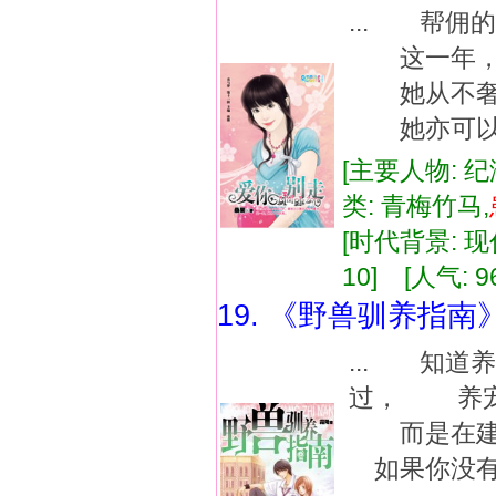
... 帮
这一年，她
她从不奢望
她亦可以对
[主要人物: 纪
类: 青梅竹马,
[时代背景: 现代
10] [人气: 9
19. 《野兽驯养指南
... 知
过， 养宠
而是在建
如果你没有