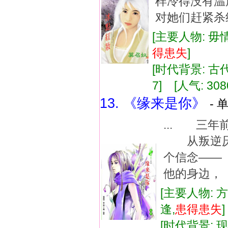
样冷得没有温度
对她们赶紧杀绝
[主要人物: 毋
得患失
]
[时代背景: 古代]
7] [人气: 308
13. 《缘来是你》
- 
... 三
从叛逆厌
个信念——
他的身边，
[主要人物: 
逢,
患得患失
[时代背景: 现代