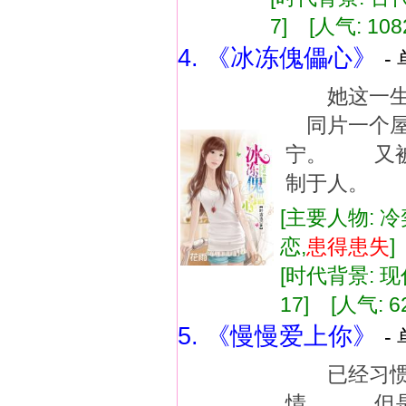
7] [人气: 108
4. 《冰冻傀儡心》
-
她这一生
同片一个屋
宁。 又被
制于人。
[主要人物: 冷
恋,
患得患失
[时代背景: 现代
17] [人气: 6
5. 《慢慢爱上你》
-
已经习惯抱
情， 但