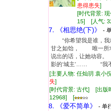
患得患失
]
[时代背景: 现代
15] [人气: 3
7. 《相思绝(下)》
- 
“你希望我是谁，我
甘之如饴， 唯一所求
说出的话，让她动容。
影的‘城主’…… “我
[主要人物: 任灿玥 袁小倪
失
]
[时代背景: 古代] [出版时间:
12968] [
8. 《爱不简单》
- 单