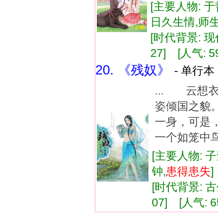
[主要人物: 于
日久生情,师
[时代背景: 现代
27] [人气: 5
20. 《残奴》
- 单行本 
... 云
姿倾国之貌
一身，可
一个如笼中鸟
[主要人物: 
钟,
患得患失
[时代背景: 古代
07] [人气: 6