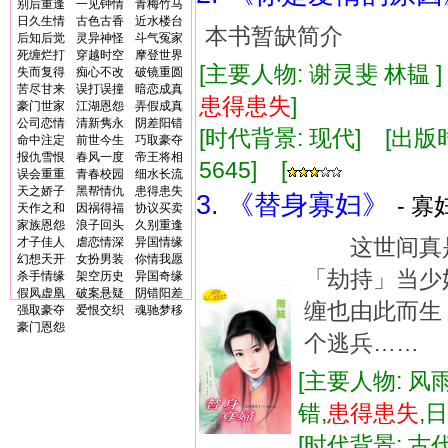
别后重逢
一见钟情
青梅竹马
日久生情
古色古香
近水楼台
本书暂缺简介
后知后觉
灵异神怪
斗气冤家
死缠烂打
穿越时空
摩登世界
[主要人物: 谢灵斐 林韫 
失而复得
痴心不改
破镜重圆
苦尽甘来
误打误撞
暗恋成真
患得患失
]
豪门世家
江湖恩怨
弄假成真
公司恋情
清新隽永
阴差阳错
[时代背景: 现代] [出版时间:
命中注定
前世今生
巧取豪夺
报仇雪恨
春风一度
帝王将相
5645] [
误会重重
青春校园
细水长流
天之娇子
黑帮情仇
患得患失
3. 《替身寡妇》
- 寡
天作之和
因祸得福
协议买卖
家族恩怨
浪子回头
久别重逢
这世间真是
才子佳人
虐恋情深
异国情缘
幻想天开
女扮男装
你情我愿
「劫持」当
杀手情缘
架空历史
异国奇缘
假凤虚凰
破案悬疑
阴错阳差
缠也由此而
强取豪夺
爱恨交织
魂驰梦移
豪门恩怨
个逃兵……
[主要人物: 风
错,
患得患失
,
[时代背景: 古代]