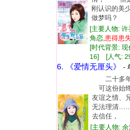
刚认识的美
做梦吗？ 
[主要人物: 许
角恋,
患得患
[时代背景: 现代
16] [人气: 2
6. 《爱情无厘头》
-
二十多年
可这份始
友谊之情、
无法理清…
去信任， 
[主要人物: 余