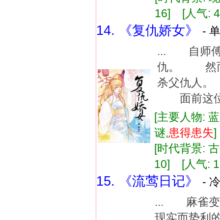
16] [人气: 4
14. 《复仇娇女》
- 
... 自
仇。 然而
杀父仇人。
面前这位儒
[主要人物: 
谜,
患得患失
[时代背景: 古代
10] [人气: 1
15. 《流莺日记》
- 
... 麻
现实而势利