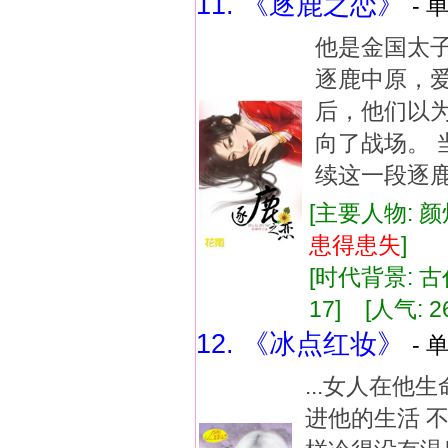
11. 《逐鹿之恋》
- 
他是金国太
逐鹿中原，
后，他们以
向了战场。 
续这一段逐
[主要人物: 颜
患得患失
]
[时代背景: 古代
17] [人气: 2
12. 《冰点红妆》
- 
...女人在
进他的生活 