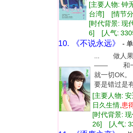
[主要人物: 钟
台湾] [情节分
[时代背景: 现代]
6] [人气: 330
10. 《不说永远》
- 
... 做
—— 和一
就一切OK
要是错过是
[主要人物: 安
日久生情,
患
[时代背景: 现代
26] [人气: 3