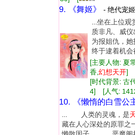
9. 《舞姬》
- 绝代宠姬
...坐在上
质非凡、威仪
为报姐仇，她
终于逮着机会行
[主要人物: 夏
香,
幻想
天
开
[时代背景: 古代]
4] [人气: 141
10. 《懒惰的白雪公
... 人类的灵魂，是
藏在人心深处的原
懒散因子， 恶魔阐