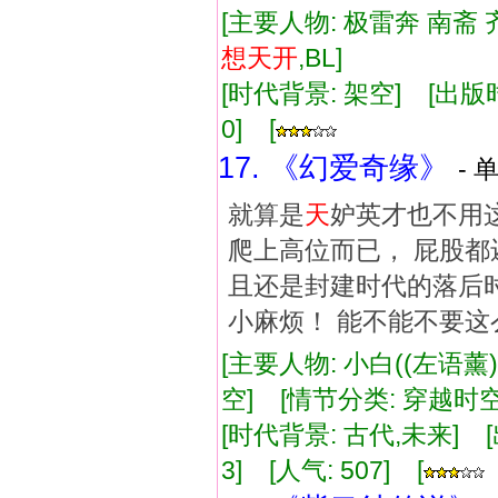
[主要人物: 极雷奔 南斋
想
天
开
,BL]
[时代背景: 架空] [出版时间:
0] [
17. 《幻爱奇缘》
- 
就算是
天
妒英才也不用
爬上高位而已， 屁股都
且还是封建时代的落后时
小麻烦！ 能不能不要这
[主要人物: 小白((左语薰
空] [情节分类: 穿越时空
[时代背景: 古代,未来] [出版
3] [人气: 507] [