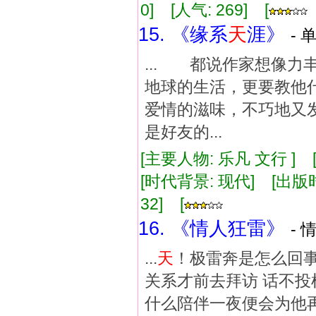
0] [人气: 269] [
15. 《缘系
天
涯》
- 
... 都说作家想像
地球的生活，更要教他
爱情的滋味，不巧地又
是好友的...
[主要人物: 乐凡 文行 ]
[时代背景: 现代] [出版时间:
32] [
16. 《情人狂雷》
- 
...
天
！极雷奔是怎么回事
关系才前去拜访 话不投机便
什么陪伴一夜便会为他