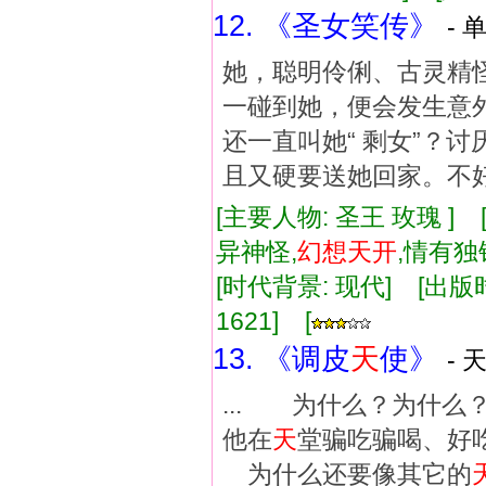
12. 《圣女笑传》
- 
她，聪明伶俐、古灵精
一碰到她，便会发生意
还一直叫她“ 剩女”？
且又硬要送她回家。不
[主要人物: 圣王 玫瑰 ]
异神怪,
幻想
天
开
,情有
[时代背景: 现代] [出版时间:
1621] [
13. 《调皮
天
使》
- 
... 为什么？为什
他在
天
堂骗吃骗喝、
为什么还要像其它的