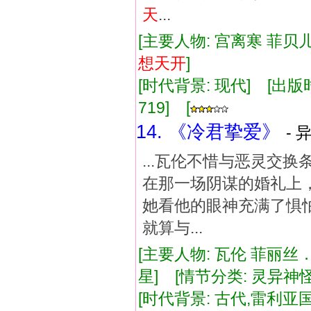
天
...
[主要人物: 宫离寒 菲贝儿
想
天
开
]
[时代背景: 现代] [出版时间:
719] [
14. 《冷君挚爱》
- 
...瓦伦不惜与恶灵交
在那一场阴谋的婚礼上
她看他的眼神充满了惧
就算与...
[主要人物: 瓦伦 菲丽丝
星] [情节分类: 灵异神怪
[时代背景: 古代,雷利亚国] 