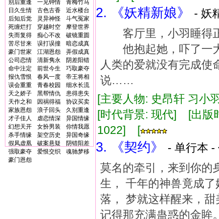
别后重逢
一见钟情
青梅竹马
2. 《妖精新娘》
日久生情
古色古香
近水楼台
- 妖
后知后觉
灵异神怪
斗气冤家
死缠烂打
穿越时空
摩登世界
客厅里，小羽睡得正
失而复得
痴心不改
破镜重圆
苦尽甘来
误打误撞
暗恋成真
他抱起她，吓了一大
豪门世家
江湖恩怨
弄假成真
公司恋情
清新隽永
阴差阳错
人类的爱就没有完成使
命中注定
前世今生
巧取豪夺
报仇雪恨
春风一度
帝王将相
说……
误会重重
青春校园
细水长流
天之娇子
黑帮情仇
患得患失
[主要人物: 史昂轩 习小羽
天作之和
因祸得福
协议买卖
家族恩怨
浪子回头
久别重逢
[时代背景: 现代] [出版时间:
才子佳人
虐恋情深
异国情缘
幻想天开
女扮男装
你情我愿
1022] [
杀手情缘
架空历史
异国奇缘
假凤虚凰
破案悬疑
阴错阳差
3. 《契约》
- 单行本 -
强取豪夺
爱恨交织
魂驰梦移
豪门恩怨
莫名的牵引，来到你的身
生， 千年的神兽竟成了
落， 梦就这样醒来，甜
记得那充满蛊惑的金眸