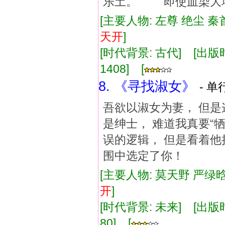
乐土。 即使血染大
[主要人物: 左尊 绝尘 秦
天
开
]
[时代背景: 古代] [出版时间:
1408] [
8. 《寻找淑女》
- 单
吾欲以淑女为妻， 但是
是绅士， 难道我真要“
误的逻辑， 但是看着他
围中选定了你！
[主要人物: 莫天野 严绿
开
]
[时代背景: 未来] [出版时间:
80] [