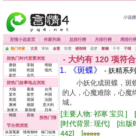
小说
言情小说首页
作家列表
总排行榜
月排行榜
周排行
热门作家
古灵
寄秋
金萱
简璎
楼雨晴
裘梦
黎孅
千寻
于晴
- 大约有
120
项符
按热门时代背景浏览
唐朝
宋朝
明朝
1. 《斑蝶》
- 妖精系列
清朝
民国
现代
架空
古代
小妖化成斑蝶，斑蝶
按热门故事地点浏览
大陆
香港
台湾
的人，心魔难除，心魔终
某市
架空
外国
美国
英国
法国
城。
澳洲
德国
意大利
加拿大
新加坡
日本
[主要人物: 祁寒 宝贝 ]
韩国
其他
按热门情
[时代背景: 现代] [出版时间:
节分类浏览
442] [
欢喜冤家
情有独钟
候门似海