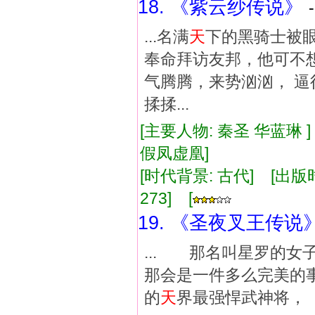
18. 《紫云纱传说》
...名满
天
下的黑骑士被眼
奉命拜访友邦，他可不想
气腾腾，来势汹汹， 逼
揉揉...
[主要人物: 秦圣 华蓝琳 
假凤虚凰]
[时代背景: 古代] [出版时间:
273] [
19. 《圣夜叉王传说
... 那名叫星罗的
那会是一件多么完美
的
天
界最强悍武神将，