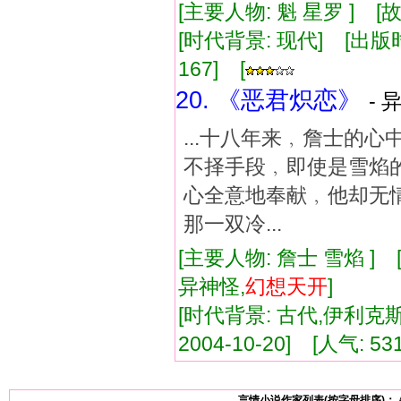
[主要人物: 魁 星罗 ] 
[时代背景: 现代] [出版时间:
167] [
20. 《恶君炽恋》
- 
...十八年来﹐詹士的
不择手段﹐即使是雪焰
心全意地奉献﹐他却无
那一双冷...
[主要人物: 詹士 雪焰 ]
异神怪,
幻想
天
开
]
[时代背景: 古代,伊利克斯星
2004-10-20] [人气: 53
言情小说作家列表(按字母排序)：