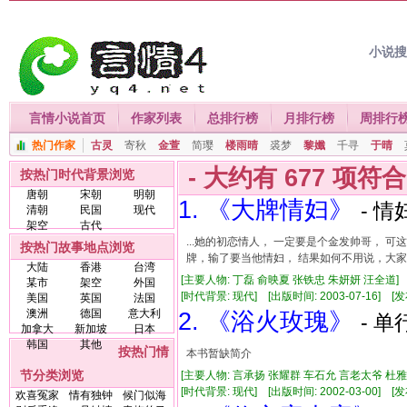
小说
言情小说首页
作家列表
总排行榜
月排行榜
周排行
热门作家
古灵
寄秋
金萱
简璎
楼雨晴
裘梦
黎孅
千寻
于晴
- 大约有
677
项符
按热门时代背景浏览
唐朝
宋朝
明朝
1. 《大牌情妇》
- 情
清朝
民国
现代
架空
古代
...她的初恋情人， 一定要是个金发帅哥，
按热门故事地点浏览
牌，输了要当他情妇， 结果如何不用说，大家应
大陆
香港
台湾
[主要人物: 丁磊 俞映夏 张铁忠 朱妍妍 汪全道]
某市
架空
外国
[时代背景: 现代] [出版时间: 2003-07-16] [发布
美国
英国
法国
澳洲
德国
意大利
2. 《浴火玫瑰》
- 单
加拿大
新加坡
日本
韩国
其他
按热门情
本书暂缺简介
节分类浏览
[主要人物: 言承扬 张耀群 车石允 言老太爷 杜雅穗
[时代背景: 现代] [出版时间: 2002-03-00] [发布
欢喜冤家
情有独钟
候门似海