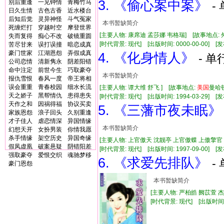
3. 《偷心案中案》
别后重逢
一见钟情
青梅竹马
-
日久生情
古色古香
近水楼台
后知后觉
灵异神怪
斗气冤家
本书暂缺简介
死缠烂打
穿越时空
摩登世界
[主要人物: 康席迪 孟莎娜 韦格瑞] [故事地点: 
失而复得
痴心不改
破镜重圆
[时代背景: 现代] [出版时间: 0000-00-00] [发布
苦尽甘来
误打误撞
暗恋成真
豪门世家
江湖恩怨
弄假成真
4. 《化身情人》
- 单
公司恋情
清新隽永
阴差阳错
命中注定
前世今生
巧取豪夺
本书暂缺简介
报仇雪恨
春风一度
帝王将相
误会重重
青春校园
细水长流
[主要人物: 谭大维 舒飞 ] [故事地点:
美国
曼哈顿
天之娇子
黑帮情仇
患得患失
[时代背景: 现代] [出版时间: 1994-03-29] [发布
天作之和
因祸得福
协议买卖
5. 《三藩市夜未眠》
家族恩怨
浪子回头
久别重逢
才子佳人
虐恋情深
异国情缘
本书暂缺简介
幻想天开
女扮男装
你情我愿
杀手情缘
架空历史
异国奇缘
[主要人物: 上官傲天 沈靓亭 上官傲蝶 上傲擎官
假凤虚凰
破案悬疑
阴错阳差
[时代背景: 现代] [出版时间: 1997-09-00] [发布
强取豪夺
爱恨交织
魂驰梦移
6. 《求爱先排队》
-
豪门恩怨
本书暂缺简介
[主要人物: 严柏皓 阙苡萱 
[时代背景: 现代] [出版时间: 20