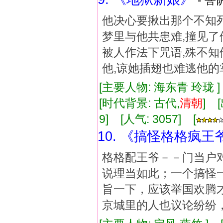
- 菩
他决心要揪出那个不知死
梦里与他共患难,撞见了
被人作法下咒语,殊不知
他,谅她插翅也难逃他的
[主要人物: 海东青 玲珑 
[时代背景: 古代,
清朝
] 
9] [人气: 3057] [
10. 《搞怪格格疯王
格格配王爷－－门当户
说理当如此；一个搞怪
旨一下，应该举国欢腾
京城里的人也议论纷纷