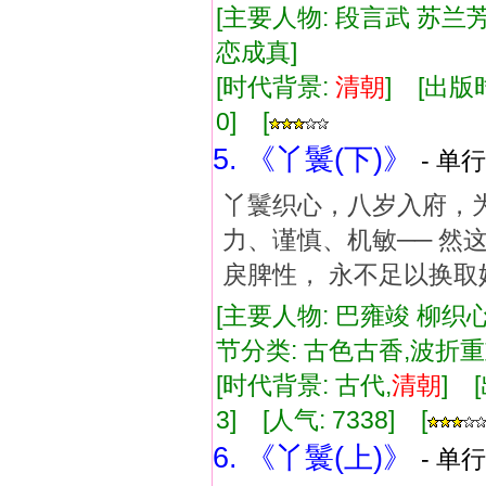
[主要人物: 段言武 苏兰芳
恋成真]
[时代背景:
清朝
] [出版时
0] [
5. 《丫鬟(下)》
- 单行
丫鬟织心，八岁入府，
力、谨慎、机敏── 然
戾脾性， 永不足以换
[主要人物: 巴雍竣 柳织心
节分类: 古色古香,波折
[时代背景: 古代,
清朝
] 
3] [人气: 7338] [
6. 《丫鬟(上)》
- 单行