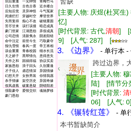
暂缺
别后重逢
一见钟情
青梅竹马
日久生情
古色古香
近水楼台
[主要人物: 庆煜(杜冥生)
后知后觉
灵异神怪
斗气冤家
死缠烂打
穿越时空
摩登世界
忆]
失而复得
痴心不改
破镜重圆
苦尽甘来
误打误撞
暗恋成真
[时代背景: 古代,
清朝
] 
豪门世家
江湖恩怨
弄假成真
公司恋情
清新隽永
阴差阳错
9] [人气: 287] [
命中注定
前世今生
巧取豪夺
报仇雪恨
春风一度
帝王将相
3. 《边界》
- 单行本 -
误会重重
青春校园
细水长流
天之娇子
黑帮情仇
患得患失
天作之和
因祸得福
协议买卖
跨过边界，
家族恩怨
浪子回头
久别重逢
才子佳人
虐恋情深
异国情缘
[主要人物: 
幻想天开
女扮男装
你情我愿
杀手情缘
架空历史
异国奇缘
陆] [情节分类
假凤虚凰
破案悬疑
阴错阳差
强取豪夺
爱恨交织
魂驰梦移
[时代背景:
清
豪门恩怨
06] [人气: 0
4. 《辗转红莲》
- 单
本书暂缺简介