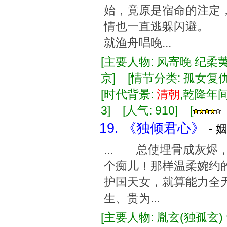
始，竟原是宿命的注定
情也一直逃躲闪避。 
就渔舟唱晚...
[主要人物: 风寄晚 纪柔荑
京] [情节分类: 孤女复
[时代背景:
清朝
,乾隆年间]
3] [人气: 910] [
19. 《独倾君心》
- 
... 总使埋骨成灰
个痴儿！那样温柔婉约
护国天女，就算能力全
生、贵为...
[主要人物: 胤玄(独孤玄)