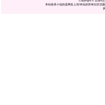
Copyright ©
言情4
本站收录小说的是网友上传!本站的所有社区话
执