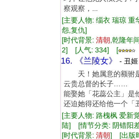
察观察，...
[主要人物: 缁衣 瑞琼 重
怨,复仇]
[时代背景:
清朝
,乾隆年间]
2] [人气: 334] [
16. 《兰陵女》
- 丑姬
天！她属意的额驸是
云贵总督的长子……
能娶她「花蕊公主」
还迫她得还给他一个「
[主要人物: 路槐枫 爱新
陆] [情节分类: 阴错阳
[时代背景:
清朝
] [出版时