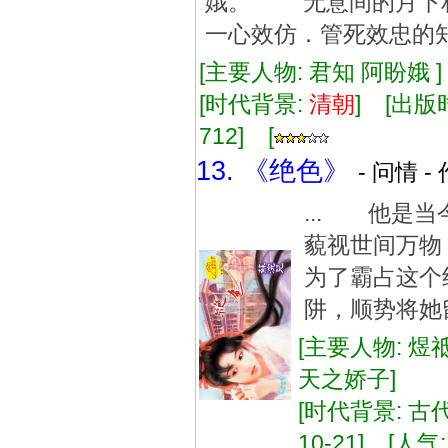
娥。 无意间的月下
一心效仿．管死效忠的知
[主要人物: 君知 阿盼娥 
[时代背景:
清朝
] [出版时
712] [
13. 《绝色》
- 问情 -
... 他是
藐视世间万
为了霸占这个
阱，顺势将她
[主要人物: 煜
天之娇子]
[时代背景: 古代
10-21] [人气: