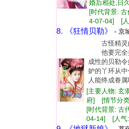
婚后相处,日
[时代背景: 古
4-07-04] [人
8. 《狂情贝勒》
- 京
古怪精灵的
他要完全拥
成性的贝勒
妒的丫环从
人能终成眷属
[主要人物: 玄
府] [情节分
[时代背景: 古代
04-14] [人气:
9. 《地狱新娘》