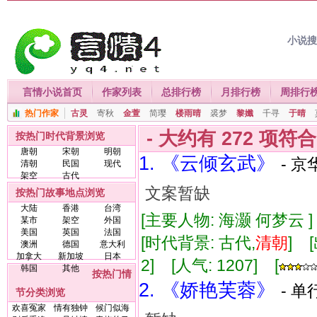
小说
言情小说首页
作家列表
总排行榜
月排行榜
周排行
热门作家
古灵
寄秋
金萱
简璎
楼雨晴
裘梦
黎孅
千寻
于晴
- 大约有
272
项符
按热门时代背景浏览
唐朝
宋朝
明朝
1. 《云倾玄武》
- 京
清朝
民国
现代
架空
古代
文案暂缺
按热门故事地点浏览
大陆
香港
台湾
[主要人物: 海灏 何梦云 ]
某市
架空
外国
美国
英国
法国
[时代背景: 古代,
清朝
] 
澳洲
德国
意大利
加拿大
新加坡
日本
2] [人气: 1207] [
韩国
其他
按热门情
2. 《娇艳芙蓉》
- 单
节分类浏览
欢喜冤家
情有独钟
候门似海