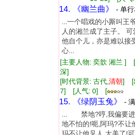
14. 《幽兰曲》
- 单行
...一个唱戏的小厮叫
人的湘兰成了主子。 可
他自个儿，亦是难以接受
心...
[主要人物: 奕歆 湘兰 ]
深]
[时代背景: 古代,
清朝
] 
7] [人气: 0] [
15. 《绿阴玉兔》
- 
... 禁地?哼,我偏
地不怕的!呃,阿玛?不
玛不让他见人,太美了