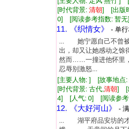
[主要人物: 定风 燕竹 ]
[时代背景:
清朝
] [出版时
0] [阅读参考指数: 暂无
11. 《织情女》
- 单行
... 她宁愿自己不
出，却又让她感动之馀
然而……一撞进他怀里
忍辱别激怒...
[主要人物: ] [故事地点
[时代背景: 古代,
清朝
] 
4] [人气: 0] [阅读参
12. 《大好河山》
- 
... 湖平府品安坊的