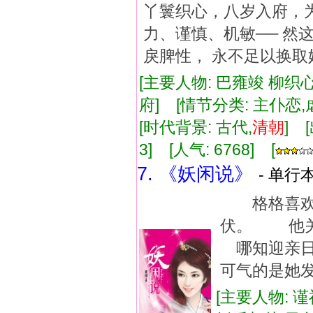
丫鬟织心，八岁入府，
力、谨慎、机敏── 然
戾脾性， 永不足以换
[主要人物: 巴雍竣 柳织心
府] [情节分类: 主仆恋
[时代背景: 古代,
清朝
] 
3] [人气: 6768] [
7. 《妖闲说》
- 单行本
格格喜欢
伏。 他
哪知迎亲
可气的是她
[主要人物: 谨