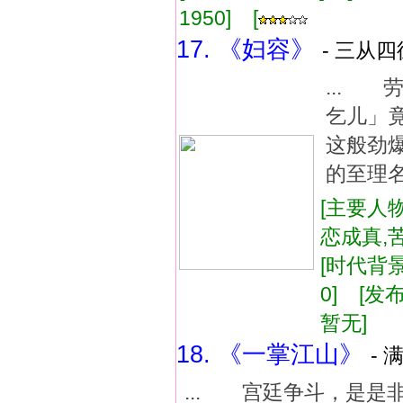
1950] [
17. 《妇容》
- 三从四
...
乞儿」
这般劲
的至理
[主要人物
恋成真,
[时代背景
0] [发布
暂无]
18. 《一掌江山》
- 
... 宫廷争斗，是