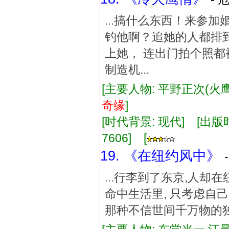
...搞什么东西！来参
钓他啊？追她的人都排
上她， 连出门拍个照
制造机...
[主要人物: 平野正次(火鹰
奇缘
]
[时代背景: 现代] [出版时间:
7606] [
19. 《在纽约风中》
...行李到了东京,人却
命中生活里, 只考虑自
那种不信世间千万物的独行