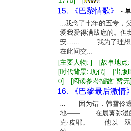
1770] [
15. 《巴黎情歌》
- 
...我念了七年的五专
爱我爱得满跋扈的。但
安…… 我为了理想而
在此间交...
[主要人物: ] [故事地点
[时代背景: 现代] [出版时间:
0] [阅读参考指数: 暂无
16. 《巴黎最后激情
... 因为错，韩雪
地—— 在晨雾弥漫
克·皮耶。 他以一