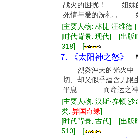
战火的困扰！ 姐妹
死情与爱的洗礼； 
[主要人物: 林捷 汪维德 
[时代背景: 现代] [出版时间:
318] [
7. 《太阳神之怒》
-
烈炎沖天的光火中 
切、却又似乎蕴含无限
平息── 而命运之神
[主要人物: 汉斯·赛顿 沙
类:
异国
奇缘
]
[时代背景: 古代] [出版时间:
510] [