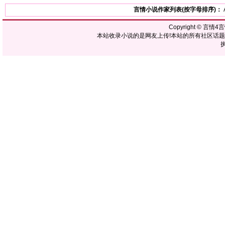
言情小说作家列表(按字母排序)：
Copyright ©
言情4
本站收录小说的是网友上传!本站的所有社区话
执