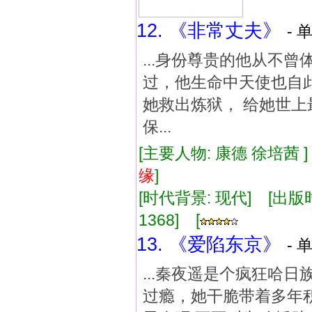
12. 《非常丈夫》
- 
...身份尊贵的他从不
过，他生命中天使也自此
她救出炼狱， 给她世上
保...
[主要人物: 康德 徐培茜 
缘
]
[时代背景: 现代] [出版时间:
1368] [
13. 《爱陷东京》
- 
...秦夜遥是个疯狂哈日族
过瘾，她干脆带着多年