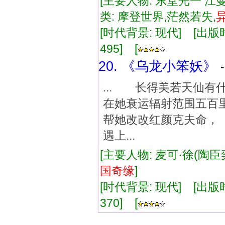
[主要人物: 东堂光一 江
类: 摩登世界,茫然若失,
[时代背景: 现代] [出版时间:
495] [
20. 《乌龙小笨妖》
... 长得美若天仙
在她衰运辐射范围五百
帮她改改红颜克夫命
遇上...
[主要人物: 麦可·徐(陶臣
国
奇缘
]
[时代背景: 现代] [出版时间:
370] [