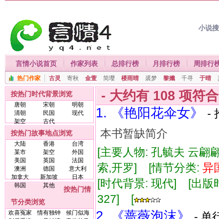
小说
言情小说首页
作家列表
总排行榜
月排行榜
周排行
热门作家
古灵
寄秋
金萱
简璎
楼雨晴
裘梦
黎孅
千寻
于晴
- 大约有
108
项符
按热门时代背景浏览
唐朝
宋朝
明朝
1. 《艳阳花伞女》
-
清朝
民国
现代
架空
古代
本书暂缺简介
按热门故事地点浏览
大陆
香港
台湾
[主要人物: 孔毓夫 云翩翩
某市
架空
外国
美国
英国
法国
索,开罗] [情节分类:
异
澳洲
德国
意大利
加拿大
新加坡
日本
[时代背景: 现代] [出版时间:
韩国
其他
按热门情
327] [
节分类浏览
2. 《蔷薇泡沫》
欢喜冤家
情有独钟
候门似海
- 单