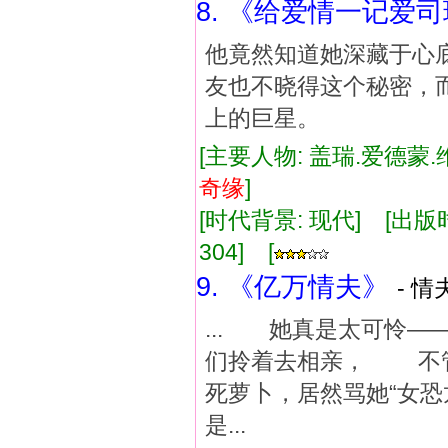
8. 《给爱情一记爱
他竟然知道她深藏于心
友也不晓得这个秘密，
上的巨星。
[主要人物: 盖瑞.爱德蒙.
奇缘
]
[时代背景: 现代] [出版时间:
304] [
9. 《亿万情夫》
- 情
... 她真是太可怜
们拎着去相亲， 不
死萝卜，居然骂她“女
是...