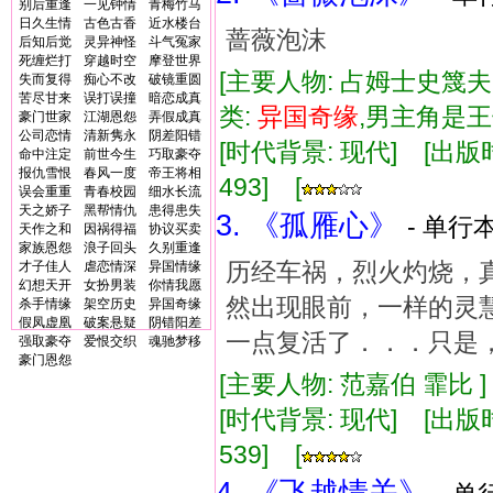
别后重逢
一见钟情
青梅竹马
日久生情
古色古香
近水楼台
蔷薇泡沫
后知后觉
灵异神怪
斗气冤家
死缠烂打
穿越时空
摩登世界
[主要人物: 占姆士史篾夫
失而复得
痴心不改
破镜重圆
苦尽甘来
误打误撞
暗恋成真
类:
异国
奇缘
,男主角是
豪门世家
江湖恩怨
弄假成真
公司恋情
清新隽永
阴差阳错
[时代背景: 现代] [出版时间:
命中注定
前世今生
巧取豪夺
报仇雪恨
春风一度
帝王将相
493] [
误会重重
青春校园
细水长流
天之娇子
黑帮情仇
患得患失
3. 《孤雁心》
- 单行本
天作之和
因祸得福
协议买卖
家族恩怨
浪子回头
久别重逢
历经车祸，烈火灼烧，
才子佳人
虐恋情深
异国情缘
幻想天开
女扮男装
你情我愿
然出现眼前，一样的灵
杀手情缘
架空历史
异国奇缘
假凤虚凰
破案悬疑
阴错阳差
一点复活了．．．只是
强取豪夺
爱恨交织
魂驰梦移
豪门恩怨
[主要人物: 范嘉伯 霏比 
[时代背景: 现代] [出版时间:
539] [