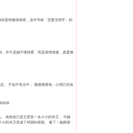
对她却是绝缘得彻底，这对号称「恋爱无情手」的
动，并不是她不懂得爱，而是真情难逢，真爱难
恋。 不知不觉当中， 慢慢慢慢地，心情已经改
。 虽然他只是王府里一名小小的侍卫， 可她
小小的侍卫变成了邻国的密探。 惨了！她跟密