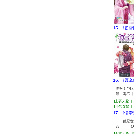
15. 《初
16. 《愿
哎呀！芭比
婚，再不甘
[主要人物: ]
[时代背景: ]
17. 《情
她是世代
命！ 纵
[主要人物: 