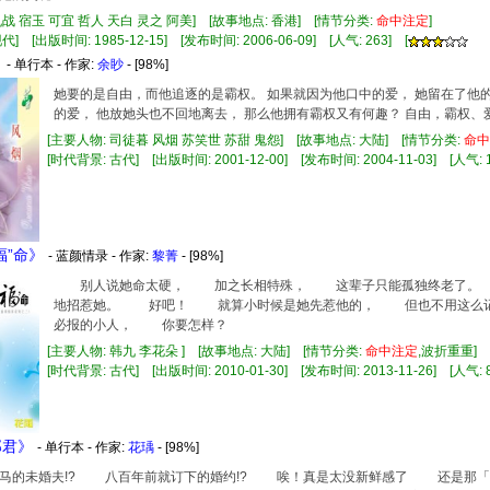
仇战 宿玉 可宜 哲人 天白 灵之 阿美] [故事地点: 香港] [情节分类:
命中注定
]
] [出版时间: 1985-12-15] [发布时间: 2006-06-09] [人气: 263] [
》
- 单行本 - 作家:
余眇
- [98%]
她要的是自由，而他追逐的是霸权。 如果就因为他口中的爱， 她留在了他的
的爱， 他放她头也不回地离去， 那么他拥有霸权又有何趣？ 自由，霸权、
[主要人物: 司徒暮 风烟 苏笑世 苏甜 鬼怨] [故事地点: 大陆] [情节分类:
命中
[时代背景: 古代] [出版时间: 2001-12-00] [发布时间: 2004-11-03] [人气: 1
福”命》
- 蓝颜情录 - 作家:
黎菁
- [98%]
别人说她命太硬， 加之长相特殊， 这辈子只能孤独终老了。
地招惹她。 好吧！ 就算小时候是她先惹他的， 但也不用这么
必报的小人， 你要怎样？
[主要人物: 韩九 李花朵 ] [故事地点: 大陆] [情节分类:
命中注定
,波折重重]
[时代背景: 古代] [出版时间: 2010-01-30] [发布时间: 2013-11-26] [人气: 8
郎君》
- 单行本 - 作家:
花瑀
- [98%]
的未婚夫!? 八百年前就订下的婚约!? 唉！真是太没新鲜感了 还是那「外