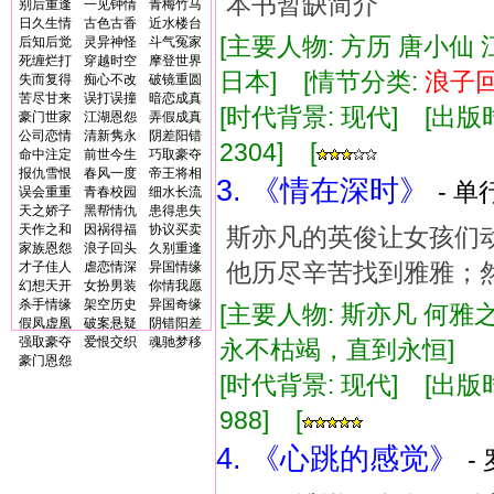
本书暂缺简介
别后重逢
一见钟情
青梅竹马
日久生情
古色古香
近水楼台
[主要人物: 方历 唐小仙 江
后知后觉
灵异神怪
斗气冤家
死缠烂打
穿越时空
摩登世界
日本] [情节分类:
浪子
失而复得
痴心不改
破镜重圆
苦尽甘来
误打误撞
暗恋成真
[时代背景: 现代] [出版时间:
豪门世家
江湖恩怨
弄假成真
公司恋情
清新隽永
阴差阳错
2304] [
命中注定
前世今生
巧取豪夺
报仇雪恨
春风一度
帝王将相
3. 《情在深时》
- 单
误会重重
青春校园
细水长流
天之娇子
黑帮情仇
患得患失
天作之和
因祸得福
协议买卖
斯亦凡的英俊让女孩们
家族恩怨
浪子回头
久别重逢
他历尽辛苦找到雅雅；然
才子佳人
虐恋情深
异国情缘
幻想天开
女扮男装
你情我愿
杀手情缘
架空历史
异国奇缘
[主要人物: 斯亦凡 何雅之
假凤虚凰
破案悬疑
阴错阳差
强取豪夺
爱恨交织
魂驰梦移
永不枯竭，直到永恒]
豪门恩怨
[时代背景: 现代] [出版时间:
988] [
4. 《心跳的感觉》
-