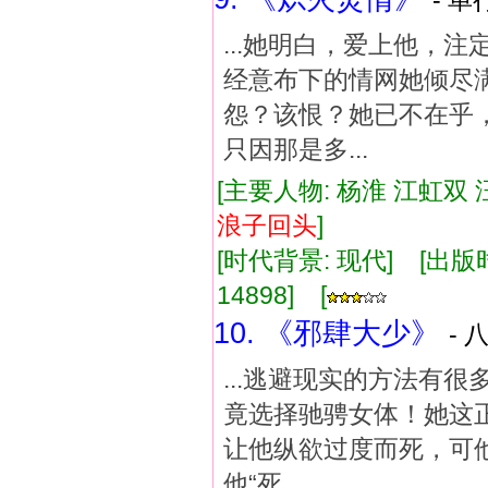
- 单
...她明白，爱上他，
经意布下的情网她倾尽
怨？该恨？她已不在乎
只因那是多...
[主要人物: 杨淮 江虹双 
浪子
回
头
]
[时代背景: 现代] [出版时间:
14898] [
10. 《邪肆大少》
- 
...逃避现实的方法有
竟选择驰骋女体！她这正
让他纵欲过度而死，可
他“死...