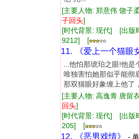
[主要人物: 郑意伟 饶子柔
子
回
头
]
[时代背景: 现代] [出版时间:
9212] [
11. 《爱上一个猫眼
...他怕那琥珀之眼!他是
唯独害怕她那似乎能彻底
那双猫眼好象缠上他了， 
[主要人物: 高逸青 唐留衣
回
头
]
[时代背景: 现代] [出版时间:
205] [
12. 《恶男戏情》
- 