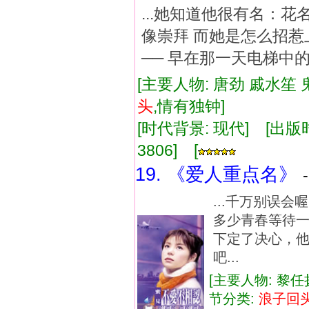
...她知道他很有
像崇拜 而她是怎么招惹
── 早在那一天电梯中的
[主要人物: 唐劲 戚水笙 
头
,情有独钟]
[时代背景: 现代] [出版时间:
3806] [
19. 《爱人重点名》
...千万别误
多少青春等待一
下定了决心，他
吧...
[主要人物: 黎任
节分类:
浪子
回