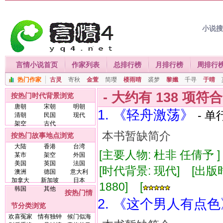
小说
言情小说首页
作家列表
总排行榜
月排行榜
周排行
热门作家
古灵
寄秋
金萱
简璎
楼雨晴
裘梦
黎孅
千寻
于晴
- 大约有
138
项符
按热门时代背景浏览
唐朝
宋朝
明朝
1. 《轻舟激荡》
- 单
清朝
民国
现代
架空
古代
本书暂缺简介
按热门故事地点浏览
大陆
香港
台湾
[主要人物: 杜非 任倩予 
某市
架空
外国
美国
英国
法国
[时代背景: 现代] [出版时间:
澳洲
德国
意大利
加拿大
新加坡
日本
1880] [
韩国
其他
按热门情
2. 《这个男人有点色
节分类浏览
欢喜冤家
情有独钟
候门似海