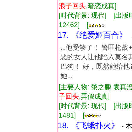
浪子
回
头
,暗恋成真]
[时代背景: 现代] [出版时间:
12462] [
17. 《绝爱姬百合》
...他受够了！ 警匪枪战
恶的女人让他陷入莫名
巴狗！ 好，既然她给他
她...
[主要人物: 黎之鹏 袁真
子
回
头
,弄假成真]
[时代背景: 现代] [出版时间:
1481] [
18. 《飞蛾扑火》
- 