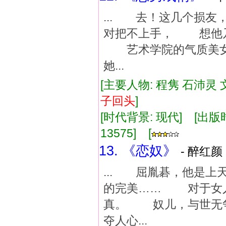
... 去！这几个损
对把不上手， 想他
艺术学院的气质美女
她...
[主要人物: 程隽 石沛灵 
子
回
头
]
[时代背景: 现代] [出版时间:
13575] [
13. 《恋奴》
- 醉红颜 
... 屈胤碁，他是
的完美…… 对于女人
真。 奴儿，与世无争
夺人心...