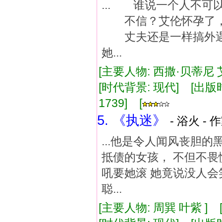
... 谁说一个人不
不信？艾伦怀孕了，
丈夫还是一样搞外遇
她...
[主要人物: 西撒·贝蒂尼 
[时代背景: 现代] [出版时间:
1739] [
5. 《执迷》
- 浴火 - 
...他是令人闻风丧胆
抵债的女孩， 不但不畏
吼要她滚 她竟说没人会
聪...
[主要人物: 周巽 叶紫 ]