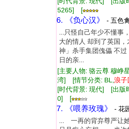
[时代背景: 现代] [出版时间:
5265] [
6. 《负心汉》
- 五色
...只怪自己年少不懂
大的情人 却到了英国，
神」杀手集团傀儡 不过
日的亲...
[主要人物: 骆云尊 穆峥星(
湾] [情节分类: BL,
浪子
[时代背景: 现代] [出版时间:
0] [
7. 《喂养玫瑰》
- 花
... 一再的背弃尊