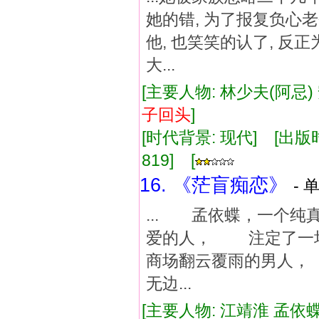
她的错, 为了报复负心
他, 也笑笑的认了, 反
大...
[主要人物: 林少夫(阿忌)
子
回
头
]
[时代背景: 现代] [出版时间:
819] [
16. 《茫盲痴恋》
- 
... 孟依蝶，一个
爱的人， 注定了一
商场翻云覆雨的男人
无边...
[主要人物: 江靖淮 孟依蝶