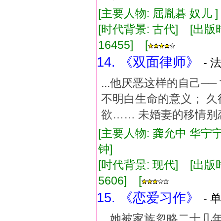
[主要人物: 屈胤碁 奴儿 
[时代背景: 古代] [出版时间:
16455] [
14. 《双面律师》
- 
...他厌恶这样的自己
不明白生命的意义； 久
欲…… 未婚妻的移情别恋
[主要人物: 龚允中 华宁宁
钟]
[时代背景: 现代] [出版时间:
5606] [
15. 《恋爱习作》
- 
...她被家族忽略二十几