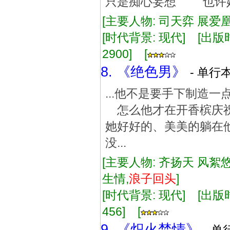
只是痴心妄想 也许她
[主要人物: 司天弈 展爱凰
[时代背景: 现代] [出版时间:
2900] [
8. 《绝色男》
- 单行本
...他不是要手下制
怎么他才在开香槟庆
她好好的、美美的躺
没...
[主要人物: 齐扬天 风絮悠
生情,
浪子
回
头
]
[时代背景: 现代] [出版时间:
456] [
9. 《炽火焚情》