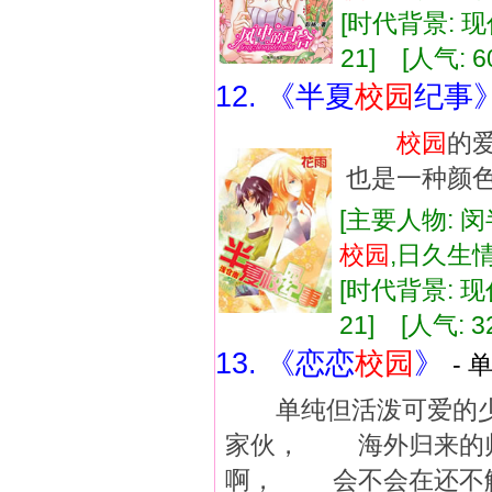
[时代背景: 现代
21] [人气: 6
12. 《半夏
校
园
纪事
校
园
的
也是一种颜
[主要人物: 
校
园
,日久生
[时代背景: 现代
21] [人气: 3
13. 《恋恋
校
园
》
- 
单纯但活泼可爱的少
家伙， 海外归来的
啊， 会不会在还不