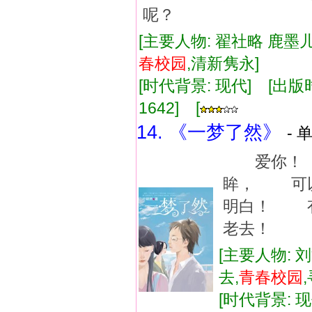
呢？
[主要人物: 翟社略 鹿墨儿
春
校
园
,清新隽永]
[时代背景: 现代] [出版时间:
1642] [
14. 《一梦了然》
- 
爱你！ 
眸， 可以
明白！ 有
老去！
[主要人物: 
去,
青春
校
园
[时代背景: 现代