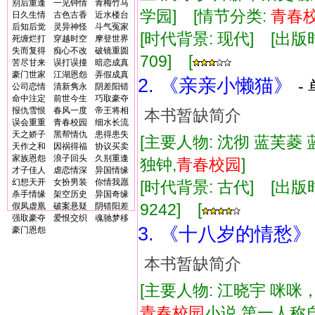
别后重逢
一见钟情
青梅竹马
学园] [情节分类:
青春
日久生情
古色古香
近水楼台
后知后觉
灵异神怪
斗气冤家
[时代背景: 现代] [出版时间:
死缠烂打
穿越时空
摩登世界
失而复得
痴心不改
破镜重圆
709] [
苦尽甘来
误打误撞
暗恋成真
豪门世家
江湖恩怨
弄假成真
2. 《亲亲小懒猫》
-
公司恋情
清新隽永
阴差阳错
命中注定
前世今生
巧取豪夺
报仇雪恨
春风一度
帝王将相
本书暂缺简介
误会重重
青春校园
细水长流
天之娇子
黑帮情仇
患得患失
[主要人物: 沈彻 蓝芙菱 
天作之和
因祸得福
协议买卖
家族恩怨
浪子回头
久别重逢
独钟,
青春
校
园
]
才子佳人
虐恋情深
异国情缘
幻想天开
女扮男装
你情我愿
[时代背景: 古代] [出版时间:
杀手情缘
架空历史
异国奇缘
9242] [
假凤虚凰
破案悬疑
阴错阳差
强取豪夺
爱恨交织
魂驰梦移
3. 《十八岁的情愁》
豪门恩怨
本书暂缺简介
[主要人物: 江晓宇 咪咪
青春
校
园
小说,第一人称