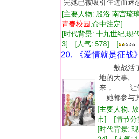
完她已被吸引住进而迷恋
[主要人物: 殷洛 南宫琉璃
青春
校
园
,命中注定]
[时代背景: 十九世纪,现代] 
3] [人气: 578] [
20. 《爱情就是征战
敖战活了
地的大事,
来， 让
她都参与其
[主要人物: 
市] [情节分
[时代背景: 现代