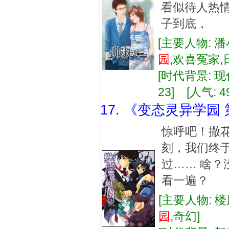
看似待人热
子到底， 有
[主要人物: 潘
园
,欢喜冤家
[时代背景: 现代
23] [人气: 4
17. 《变态灵异学园
惊呼吧！撒
刻，我们终于
过…… 啥？
看一遍？
[主要人物: 楼
园
,奇幻]