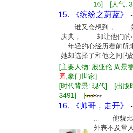
16] [人气: 3
15. 《缤纷之蔚蓝》
谁又会想到， 她和
庆典， 却让他们的
年轻的心经历着前所
她却选择了和他之间的
[主要人物: 殷亚伦 周景雯
园
,豪门世家]
[时代背景: 现代] [出版时间:
3491] [
16. 《帅哥，走开》
... 他
外表不及