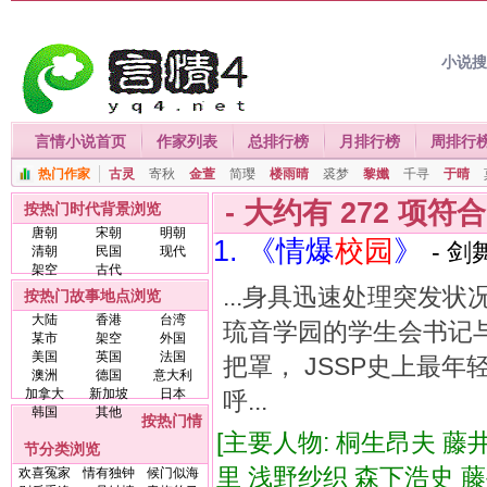
小说
言情小说首页
作家列表
总排行榜
月排行榜
周排行
热门作家
古灵
寄秋
金萱
简璎
楼雨晴
裘梦
黎孅
千寻
于晴
- 大约有
272
项符
按热门时代背景浏览
唐朝
宋朝
明朝
1. 《情爆
校
园
》
- 剑
清朝
民国
现代
架空
古代
...身具迅速处理突发状
按热门故事地点浏览
大陆
香港
台湾
琉音学园的学生会书记
某市
架空
外国
美国
英国
法国
把罩， JSSP史上最
澳洲
德国
意大利
加拿大
新加坡
日本
呼...
韩国
其他
按热门情
[主要人物: 桐生昂夫 
节分类浏览
里 浅野纱织 森下浩史 藤
欢喜冤家
情有独钟
候门似海