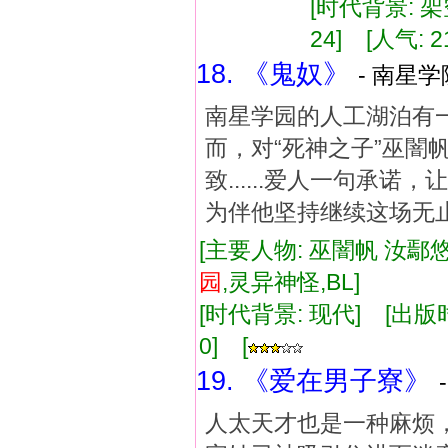
[时代背景: 架空
24] [人气: 2
18. 《鬼奴》
- 南星学
南星学园的人工湖泊有
而，对“死神之子”巫
致......爱人一句承
为伴他坚持继续这场无止境的
[主要人物: 巫闇帆 汝鄢
园
,灵异神怪,BL]
[时代背景: 现代] [出版时间:
0] [
19. 《爱在男子寮》
人太天才也是一种麻烦，