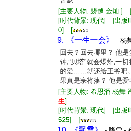
暂缺
[主要人物: 裴越 金灿 ] 
[时代背景: 现代] [出版时间:
0] [
9. 《一生一会》
- 杨
回去？回去哪里？ 他是
钟,“贝塔”就会爆炸,一
的爱……就还给王爷吧。
果真是宗将藩？ 他是爱
[主要人物: 希恩潘 杨舞 
生
]
[时代背景: 现代] [出版时间:
525] [
10. 《飘雪》
- 降雪 -