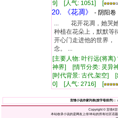
9] [人气: 1051] [
20. 《花凋》
- 阴阳卷 
... 花开花凋，她
种植在花朵上，默默等
开心门走进他的世界，
念。 ...
[主要人物: 叶行远(将离)
神界] [情节分类: 灵异神
[时代背景: 古代,架空] [出版
0] [人气: 2716] [
言情小说作家列表(按字母排序)：
Copyright ©
言情4
本站收录小说的是网友上传!本站的所有社区话