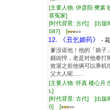
[主要人物: 伊彦阳 樊素 
喜冤家]
[时代背景: 古代] [出版时间:
587] [
12. 《丑乞媚药》
- 
爹没诓他！他的「娘子
颇凶悍，老是对他拳打
效退之前他俩可以乘机
父大人呢……
[主要人物: 怀真 楼心月 
L]
[时代背景: 古代] [出版时间:
0] [