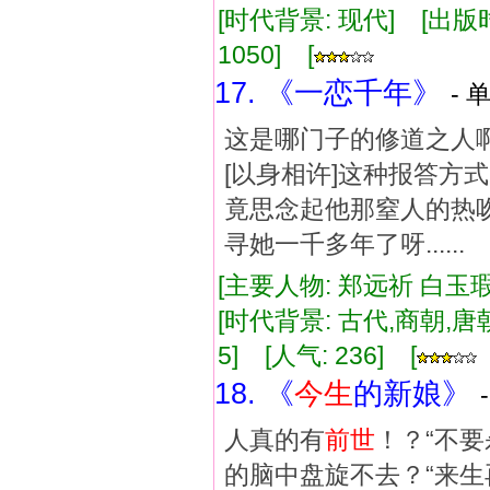
[时代背景: 现代] [出版时间:
1050] [
17. 《一恋千年》
- 
这是哪门子的修道之人啊
[以身相许]这种报答方式吧
竟思念起他那窒人的热吻
寻她一千多年了呀......
[主要人物: 郑远祈 白玉瑕
[时代背景: 古代,商朝,唐朝]
5] [人气: 236] [
18. 《
今生
的新娘》
人真的有
前世
！？“不
的脑中盘旋不去？“来