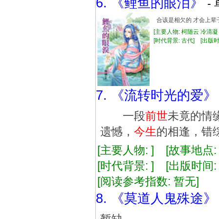
6. 《鲤鱼的眼泪》
-
合该是相欠的 才会上辈
[主要人物: 柯随云 冷清凝
[时代背景: 古代] [出版时间: 
7. 《流转时光的爱》
一段
前世
未竟的情
遗憾，
今生
的相逢，错
[主要人物: ] [故事地点:
[时代背景: ] [出版时间: 1
[阅读参考指数: 暂无]
8. 《莫道人鬼殊途》