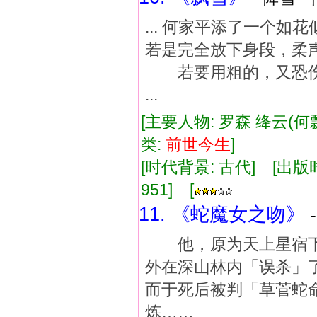
... 何家平添了一
若是完全放下身段，柔
若要用粗的，又恐伤
...
[主要人物: 罗森 绛云(何
类:
前世
今生
]
[时代背景: 古代] [出版时间:
951] [
11. 《蛇魔女之吻》
他，原为天上星宿下
外在深山林内「误杀」
而于死后被判「草菅蛇
炼……