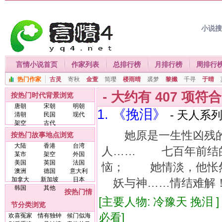
小说
言情小说首页
作家列表
总排行榜
月排行榜
周排行
热门作家
古灵
寄秋
金萱
简璎
楼雨晴
裘梦
黎孅
千寻
于晴
- 大约有
407
项符
按热门时代背景浏览
唐朝
宋朝
明朝
1. 《挽泪》
- 天人系列
清朝
民国
现代
架空
古代
她原是一生性凶残的
按热门故事地点浏览
大陆
香港
台湾
人…… 七百年前结
某市
架空
外国
美国
英国
法国
恼； 她情淡，他怅
澳洲
德国
意大利
加拿大
新加坡
日本
妖与神……情结难解
韩国
其他
按热门情
[主要人物: 冷豫天 挽泪 
节分类浏览
必看]
欢喜冤家
情有独钟
候门似海