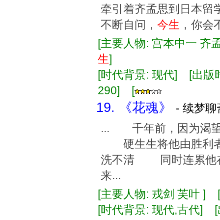
牵引着齐孟思到日本留
不断自问，
今生
，你会
[主要人物: 宫本中一 齐孟
生
]
[时代背景: 现代] [出版时间:
290] [
19. 《花魂》
- 续梦聊
... 千年前，因为
硬生生将他由胜利者
洗不清 同时连累他
来...
[主要人物: 戎剑 芙叶 ]
[时代背景: 现代,古代] [出版