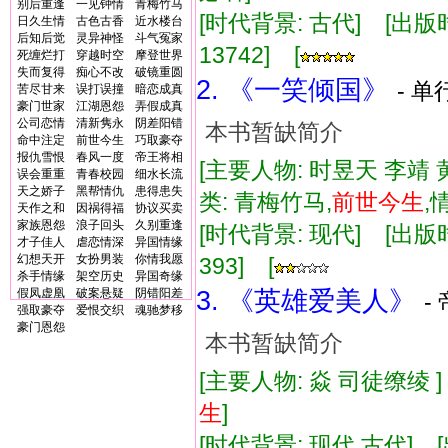
别后重逢
一见钟情
青梅竹马
[时代背景: 古代] [出版时间:
日久生情
古色古香
近水楼台
后知后觉
灵异神怪
斗气冤家
13742] [
死缠烂打
穿越时空
摩登世界
失而复得
痴心不改
破镜重圆
2. 《一笑倾国》
- 单
苦尽甘来
误打误撞
暗恋成真
豪门世家
江湖恩怨
弄假成真
公司恋情
清新隽永
阴差阳错
本书暂缺简介
命中注定
前世今生
巧取豪夺
报仇雪恨
春风一度
帝王将相
[主要人物: 时昱天 李靖 
误会重重
青春校园
细水长流
天之娇子
黑帮情仇
患得患失
类: 青梅竹马,
前世
今生
,
天作之和
因祸得福
协议买卖
家族恩怨
浪子回头
久别重逢
[时代背景: 现代] [出版时间:
才子佳人
虐恋情深
异国情缘
幻想天开
女扮男装
你情我愿
393] [
杀手情缘
架空历史
异国奇缘
假凤虚凰
破案悬疑
阴错阳差
3. 《英雄爱美人》
-
强取豪夺
爱恨交织
魂驰梦移
豪门恩怨
本书暂缺简介
[主要人物: 焱 司徒缭绫 
生
]
[时代背景: 现代,古代] [出版