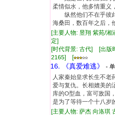
柔情似水，他多情重义
纵然他们不在乎彼此
海桑田，数百年之后，
[主要人物: 昱翔 紫苑/湘
定]
[时代背景: 古代] [出版时间:
2165] [
16. 《真爱难逃》
- 
人家秦始皇求长生不老
爱与复仇。长相媲美的
库的O型血，富可敌国
是为了等待一个十八岁
[主要人物: 萨杰 向洛琪 