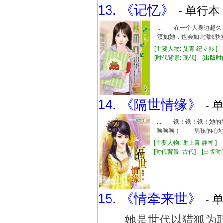
13. 《记忆》
- 单行本 
... 在一个人身边
漠如她，也会如此激烈地
[主要人物: 艾青 纪立影 ]
[时代背景: 现代] [出版时间: 
14. 《隔世情缘》
- 
... 饿！饿！饿！
唉唉唉！ 男孩的心地很
[主要人物: 谢上青 静禅 ]
[时代背景: 古代] [出版时间: 
15. 《情牵来世》
- 
她是世代以猎狐为职