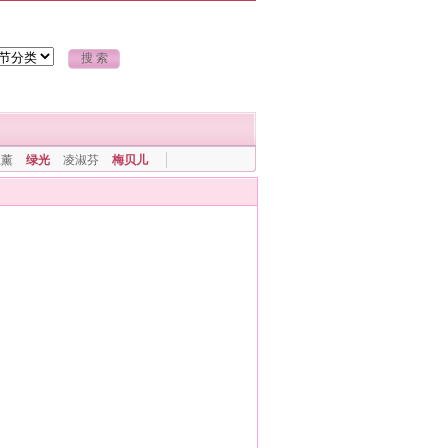
上薰
绿光
凌淑芬
梅贝儿