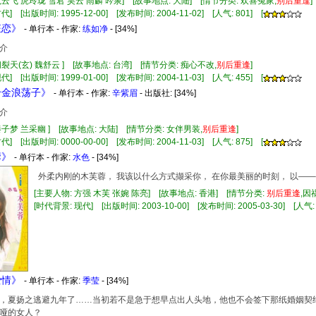
龙云飞 虎玲珑 雪君 昊云 雨麟 吟泉] [故事地点: 大陆] [情节分类: 欢喜冤家,
别
后
重逢
] [出版时间: 1995-12-00] [发布时间: 2004-11-02] [人气: 801] [
狂恋》
- 单行本 - 作家:
练如净
- [34%]
介
阎裂天(玄) 魏舒云 ] [故事地点: 台湾] [情节分类: 痴心不改,
别
后
重逢
]
] [出版时间: 1999-01-00] [发布时间: 2004-11-03] [人气: 455] [
假千金浪荡子》
- 单行本 - 作家:
辛紫眉
- 出版社:
[34%]
介
秦子梦 兰采幽 ] [故事地点: 大陆] [情节分类: 女伴男装,
别
后
重逢
]
] [出版时间: 0000-00-00] [发布时间: 2004-11-03] [人气: 875] [
蓉》
- 单行本 - 作家:
水色
- [34%]
外柔内刚的木芙蓉， 我该以什么方式撷采你， 在你最美丽的时刻， 以—
[主要人物: 方强 木芙 张婉 陈亮] [故事地点: 香港] [情节分类:
别
后
重逢
,因
[时代背景: 现代] [出版时间: 2003-10-00] [发布时间: 2005-03-30] [人气: 
爱情》
- 单行本 - 作家:
季莹
- [34%]
夏扬之逃避九年了……当初若不是急于想早点出人头地，他也不会签下那纸婚姻契约
哑的女人？