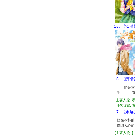
15. 《淡
16. 《醉
他是堂堂
手． 直
[主要人物: 
[时代背景: 古代
17. 《永
他在淳朴的
烙印入心的
[主要人物: 