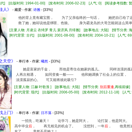
代] [出版时间: 1994-01-00] [发布时间: 2006-02-23] [人气: 0] [阅读参考指数: 
色佳人》
- 藏爱 - 作家:
诗雅
- [33%]
他的背上竟有藏宝图， 为了父亲临终的一句话， 她把自己给了这
救了她，她却说他是绑匪、色狼。 身为霸龙岛的大哥怎能就这么简单地
[主要人物: 月凌云 衣绮罗 青儿 裴济风 月绯雅] [故事地点: 大陆] [情节分类: 
[时代背景: 古代] [出版时间: 2001-08-00] [发布时间: 2004-10-21] [人气: 69
奏之天空》
- 单行本 - 作家:
曦然
- [33%]
她是富家的千金， 而他是寄住在她家的孤儿。 同样淡漠的孤
人再次相遇， 如同变奏一般—— 他和她调换了社会上的位置，
淡漠孤寂的心, 可又能将彼此吸引?
[主要人物: 江赫 叶歌淮 ] [故事地点: 大陆] [情节分类:
别
后
重逢
,再续前缘
[时代背景: 现代] [出版时间: 2006-05-00] [发布时间: 2012-11-18] [人气: 
恋找上门》
- 单行本 - 作家:
日不落
- [33%]
一招先，吃遍天！ 论学习，她是阿大， 论打架，他是阿大。
高中毕业
后
， 再无相见的机会了。 没想到，一年
后
， 他竟然追
友了， 竟然不是她？！