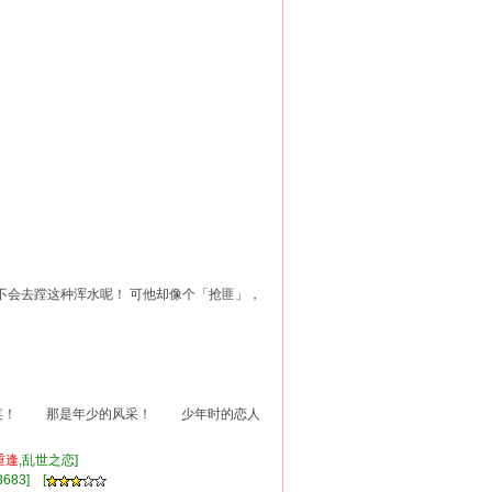
]
才不会去蹚这种浑水呢！ 可他却像个「抢匪」，
笑！ 那是年少的风采！ 少年时的恋人
重逢
,乱世之恋]
683] [