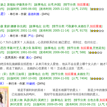
夏扬之 裴烟如 伊藤美奈子] [故事地点: 台湾,外国] [情节分类:
别
后
重逢
]
] [出版时间: 1995-06-00] [发布时间: 2005-11-02] [人气: 2155] [
恶君》
- 单行本 - 作家:
嘉德利雅
- [34%]
韩森 童妍 娜娜 孙允祺] [故事地点: 台湾] [情节分类: 巧取豪夺,未婚生子,
别
后
重逢
]
] [出版时间: 2001-11-00] [发布时间: 2005-11-14] [人气: 9170] [
归人》
- 单行本 - 作家:
严沁
- [34%]
心？为什么要哭？ 人虽远去，心灵的联系仍在 她已爱过、得到过、也付出过...
韦思烈 李颖 叶芝儿 潘少良 陈翠玲] [故事地点: 台湾] [情节分类:
别
后
重逢
,茫然若失
] [出版时间: 1991-03-00] [发布时间: 2006-06-02] [人气: 588] [
》
- 恶男系列 - 作家:
素心
- [34%]
她绝没有乱拋媚眼去招惹他！ 从来只有女人爱他， 他从不会去爱上哪个女人的！ 她
， 抢走了她的人， 连她的心也要抢！ 哇！ 怎会遇上这款「恶男」......
徐（宋）浩男 江如瑛 ] [故事地点: 台湾] [情节分类:
别
后
重逢
,未婚生子]
] [出版时间: 1997-10-00] [发布时间: 2004-11-03] [人气: 7404] [
生休》
- 单行本 - 作家:
叶翩然
- [34%]
谁是手握利剑的英雄！ 谁是长相厮守的爱人！ 那是少年的微
已化做枝头的鸣叫。 我却守在孤寂的丛林中等待没有归期的爱人。
[主要人物: 风彦(风庆) 莫娉兰 ] [故事地点: 架空] [情节分类: 古色古香,
别
后
[时代背景: 古代] [出版时间: 2009-05-00] [发布时间: 2010-08-23] [人气: 8