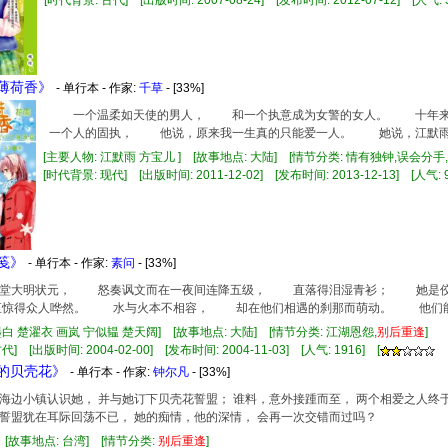
[时代背景: 古代] [出版时间: 2007-08-24] [发布时间: 2012-07-12] [人气: 5
淡薄荷香》
- 单行本 - 作家:
千草
- [33%]
一个温柔如天使的男人， 和一个执意成为女警的女人。 十年
一个人的固执， 他说，原来我一生真的只能爱一人。 她说，江默雨
[主要人物: 江默雨 方宝儿 ] [故事地点: 大陆] [情节分类: 情有独钟,误会分手,
[时代背景: 现代] [出版时间: 2011-12-02] [发布时间: 2013-12-13] [人气: 9
情笺》
- 单行本 - 作家:
素问
- [33%]
大明状元， 怒奏讽文而在一夜间连降五级， 直落得泪湿青衫； 她是佼
惊得众人哗然。 水与火本不相容， 却在他们相遇的刹那而萌动。 他们能
墨白 楚濯衣 画岚 宁似韫 楚天阔] [故事地点: 大陆] [情节分类: 江湖恩怨,
别
后
重逢
]
] [出版时间: 2004-02-00] [发布时间: 2004-11-03] [人气: 1916] [
远的贝壳花》
- 单行本 - 作家:
钟尔凡
- [33%]
海边小镇认识她， 并与她订下贝壳花誓盟； 谁料，意外接踵而至， 两个相爱之人终于
誓盟犹在耳际回荡不已， 她的痴情，他的深情， 会再一次交错而过吗？
] [故事地点: 台湾] [情节分类:
别
后
重逢
]