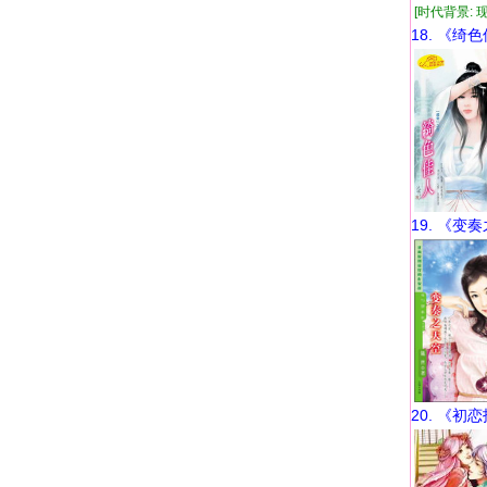
[时代背景: 现
18. 《绮
19. 《变
20. 《初