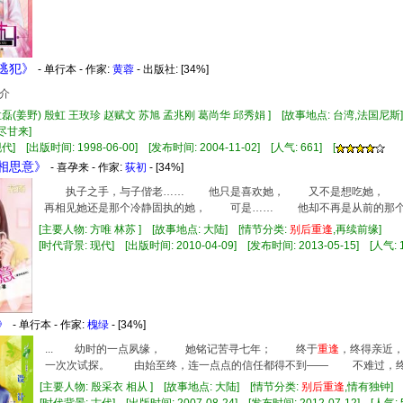
情逃犯》
- 单行本 - 作家:
黄蓉
- 出版社:
[34%]
介
孟磊(姜野) 殷虹 王玫珍 赵赋文 苏旭 孟兆刚 葛尚华 邱秀娟 ] [故事地点: 台湾,法国尼
苦尽甘来]
] [出版时间: 1998-06-00] [发布时间: 2004-11-02] [人气: 661] [
孕相思意》
- 喜孕来 - 作家:
荻初
- [34%]
执子之手，与子偕老…… 他只是喜欢她， 又不是想吃她，
再相见她还是那个冷静固执的她， 可是…… 他却不再是从前的那
[主要人物: 方唯 林苏 ] [故事地点: 大陆] [情节分类:
别
后
重逢
,再续前缘]
[时代背景: 现代] [出版时间: 2010-04-09] [发布时间: 2013-05-15] [人气: 1
》
- 单行本 - 作家:
槐绿
- [34%]
... 幼时的一点夙缘， 她铭记苦寻七年； 终于
重逢
，终得亲近
一次次试探。 由始至终，连一点点的信任都得不到—— 不难过，终是
[主要人物: 殷采衣 相从 ] [故事地点: 大陆] [情节分类:
别
后
重逢
,情有独钟