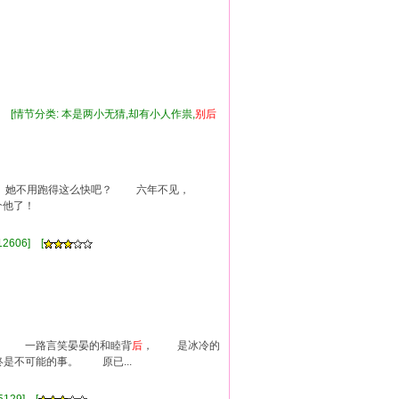
斯] [情节分类: 本是两小无猜,却有小人作祟,
别
后
 她不用跑得这么快吧？ 六年不见，
个他了！
2606] [
， 一路言笑晏晏的和睦背
后
， 是冰冷的
不可能的事。 原已...
]