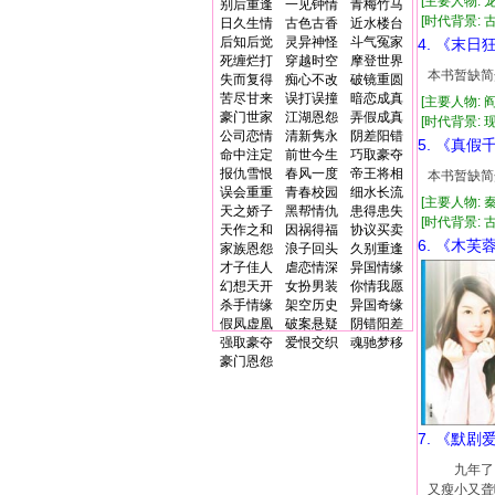
[主要人物: 
别后重逢
一见钟情
青梅竹马
[时代背景: 古代
日久生情
古色古香
近水楼台
后知后觉
灵异神怪
斗气冤家
4. 《末日
死缠烂打
穿越时空
摩登世界
本书暂缺简
失而复得
痴心不改
破镜重圆
苦尽甘来
误打误撞
暗恋成真
[主要人物: 
豪门世家
江湖恩怨
弄假成真
[时代背景: 现代
公司恋情
清新隽永
阴差阳错
5. 《真
命中注定
前世今生
巧取豪夺
报仇雪恨
春风一度
帝王将相
本书暂缺简
误会重重
青春校园
细水长流
[主要人物: 
天之娇子
黑帮情仇
患得患失
[时代背景: 古代
天作之和
因祸得福
协议买卖
6. 《木芙
家族恩怨
浪子回头
久别重逢
才子佳人
虐恋情深
异国情缘
幻想天开
女扮男装
你情我愿
杀手情缘
架空历史
异国奇缘
假凤虚凰
破案悬疑
阴错阳差
强取豪夺
爱恨交织
魂驰梦移
豪门恩怨
7. 《默剧
九年了，
又瘦小又聋