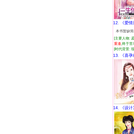
12. 《爱
本书暂缺简
[主要人物: 
重逢
,终于
[时代背景: 现代
13. 《喜
14. 《设计