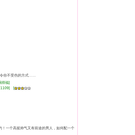
]
—令你不受伤的方式……
祸得福]
1109] [
！一个高挺帅气又有前途的男人，如何配一个