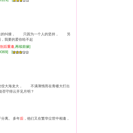
129] [
来的纠缠， 只因为一个人的坚持， 另
，我要的爱你给不起
别
后
重逢
,再续前缘]
369] [
佼大海龙大， 不满薄惰而在青楼大打出
否守得云开见月明？
分离。 多年
后
，他们又在繁华尘世中相逢，