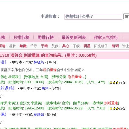
小说搜索：
行榜
月排行榜
周排行榜
最近更新列表
作家人气排行
雨晴
裘梦
黎孅
千寻
于晴
莫颜
典心
子纹
明星
阳光晴子
凯琍
谢
1,310
项符合
别后重逢
的查询结果。(用时：0.0058秒)
物语》
- 单行本 - 作家:
林晓筠
- [34%]
 扰乱了辛伟忠的心湖， 三年
后
的
重逢
会带来些什么呢？
辛伟忠 杜晓秋 ] [故事地点: 台湾] [情节分类:
别
后
重逢
，]
] [出版时间: 1991-10-00] [发布时间: 2004-10-19] [人气: 1475] [
五的诱惑》
- 单行本 - 作家:
唐筠
- [34%]
介
刑孝天 舒美江 斐汉文 李慧英] [故事地点: 台湾] [情节分类: 一夜情缘,
别
后
重逢
]
] [出版时间: 1995-12-00] [发布时间: 2004-10-22] [人气: 7561] [
玉佩》
- 单行本 - 作家:
黄静如
- [34%]
介