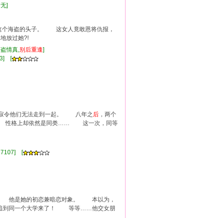
暂无]
个海盗的头子。 这女人竟敢恩将仇报，
放过她?!
海盗情真,
别
后
重逢
]
3] [
寂令他们无法走到一起。 八年之
后
，两个
 性格上却依然是同类…… 这一次，同等
]
7107] [
 他是她的初恋兼暗恋对象。 本以为，
到同一个大学来了！ 等等……他交女朋