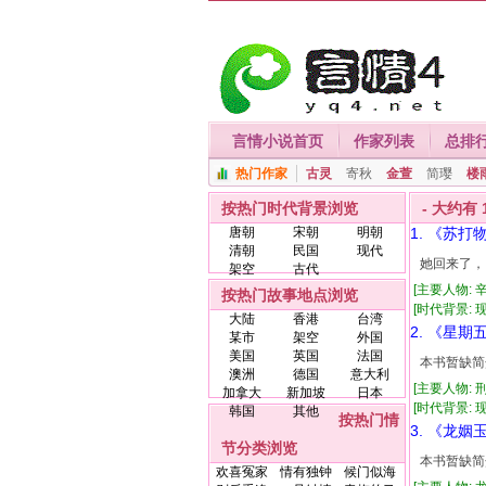
言情小说首页
作家列表
总排
热门作家
古灵
寄秋
金萱
简璎
楼
按热门时代背景浏览
- 大约有
唐朝
宋朝
明朝
1. 《苏打
清朝
民国
现代
她回来了，
架空
古代
[主要人物: 
按热门故事地点浏览
[时代背景: 现代
大陆
香港
台湾
2. 《星期
某市
架空
外国
美国
英国
法国
本书暂缺简
澳洲
德国
意大利
[主要人物: 
加拿大
新加坡
日本
[时代背景: 现代
韩国
其他
按热门情
3. 《龙姻
节分类浏览
本书暂缺简
欢喜冤家
情有独钟
候门似海