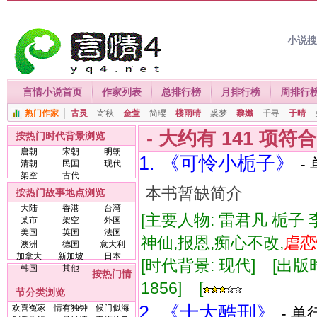
小说
言情小说首页
作家列表
总排行榜
月排行榜
周排行
热门作家
古灵
寄秋
金萱
简璎
楼雨晴
裘梦
黎孅
千寻
于晴
- 大约有
141
项符
按热门时代背景浏览
唐朝
宋朝
明朝
1. 《可怜小栀子》
-
清朝
民国
现代
架空
古代
本书暂缺简介
按热门故事地点浏览
大陆
香港
台湾
[主要人物: 雷君凡 栀子 
某市
架空
外国
美国
英国
法国
神仙,报恩,痴心不改,
虐
恋
澳洲
德国
意大利
加拿大
新加坡
日本
[时代背景: 现代] [出版时间:
韩国
其他
按热门情
1856] [
节分类浏览
2. 《十大酷刑》
欢喜冤家
情有独钟
候门似海
- 单