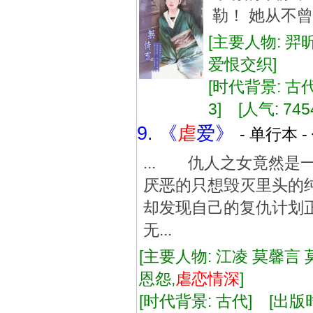
勒！ 她从不曾
[主要人物: 羿
爱恨交织]
[时代背景: 古代]
3] [人气: 745
9. 《
虐
爱》
- 单行本 -
... 仇人之女竟然
厌恶的只想毁灭里头
却发现自己的复仇计划
无...
[主要人物: 江凌 莫馨言 
恩怨,
虐
恋情
深
]
[时代背景: 古代] [出版时间: