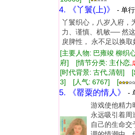
4. 《丫鬟(上)》
- 单行
丫鬟织心，八岁入府，
力、谨慎、机敏── 然
戾脾性， 永不足以换
[主要人物: 巴雍竣 柳织心
府] [情节分类: 主仆恋,
[时代背景: 古代,清朝] [出版
3] [人气: 6767] [
5. 《罂粟的情人》
-
游戏使他精力
永远吸引着周
自己的生命交
调的情潮中，