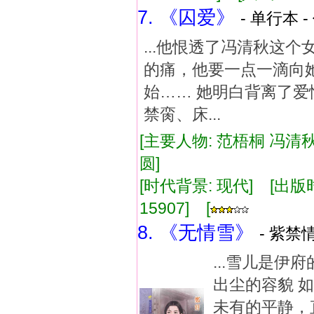
7. 《囚爱》
- 单行本 -
...他恨透了冯清秋这
的痛，他要一点一滴向
始…… 她明白背离了
禁脔、床...
[主要人物: 范梧桐 冯清秋
圆]
[时代背景: 现代] [出版时间:
15907] [
8. 《无情雪》
- 紫禁情
...雪儿是
出尘的容貌 
未有的平静，