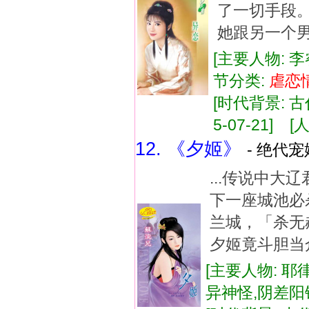
了一切手段
她跟另一个男
[主要人物: 李
节分类:
虐
恋
[时代背景: 古代
5-07-21] [人
12. 《夕姬》
- 绝代宠
...传说中
下一座城池必
兰城，「杀无
夕姬竟斗胆当众
[主要人物: 耶
异神怪,阴差阳