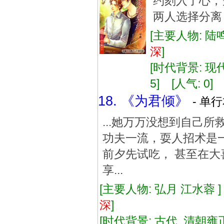
约刻入了心，
两人选择分离
[主要人物: 陆鸣
深
]
[时代背景: 现代]
5] [人气: 0] 
18. 《为君倾》
- 单行
...她万万没想到自己
功夫一流，耍人招术是
前夕先试吃， 甚至在大
享...
[主要人物: 弘月 江水蓉 
深
]
[时代背景: 古代, 清朝雍正年