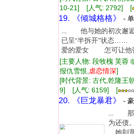
10-21] [人气: 2792] [
19. 《倾城格格》
- 
... 他与她的初次邂
已呈“半拆开”状态…
爱的爱女 怎可让他强
[主要人物: 段牧槐 芙蓉 
报仇雪恨,
虐
恋情
深
]
[时代背景: 古代,乾隆王朝] 
9] [人气: 6159] [
20. 《巨龙暴君》
- 
...
为还债
她刻意