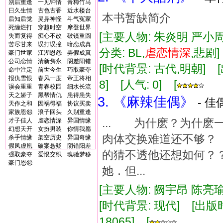
别后重逢
一见钟情
青梅竹马
日久生情
古色古香
近水楼台
本书暂缺简介
后知后觉
灵异神怪
斗气冤家
死缠烂打
穿越时空
摩登世界
[主要人物: 朱炎明 严小周
失而复得
痴心不改
破镜重圆
苦尽甘来
误打误撞
暗恋成真
分类: BL,
虐
恋情
深
,悲剧
豪门世家
江湖恩怨
弄假成真
公司恋情
清新隽永
阴差阳错
[时代背景: 古代,明朝] [出版
命中注定
前世今生
巧取豪夺
报仇雪恨
春风一度
帝王将相
8] [人气: 0] [
误会重重
青春校园
细水长流
天之娇子
黑帮情仇
患得患失
3. 《麻辣佳偶》
- 佳
天作之和
因祸得福
协议买卖
家族恩怨
浪子回头
久别重逢
... 为什麽？为什
才子佳人
虐恋情深
异国情缘
幻想天开
女扮男装
你情我愿
肉体交换难道还不够
杀手情缘
架空历史
异国奇缘
假凤虚凰
破案悬疑
阴错阳差
的猜不透他还想如何？
强取豪夺
爱恨交织
魂驰梦移
豪门恩怨
她．但...
[主要人物: 阙宇昂 陈亮瑜
[时代背景: 现代] [出版时间:
18065] [