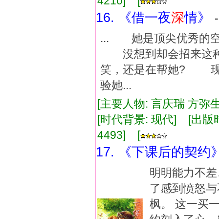
4210] [
16. 《借一夜
深
情》
... 她是顶尖优秀
没想到却会招来这种
笑，还是在帮她? 
验她...
[主要人物: 言庆瑞 方弥生
[时代背景: 现代] [出版时间:
4493] [
17. 《下课后的契约
明明能力不差
了感到愤怒与
枫。 这一买