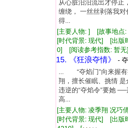
从心脏汨汨流出才停止，
缠绕， 一丝丝剥落我对
得...
[主要人物: ] [故事地点:
[时代背景: 现代] [出版时间:
0] [阅读参考指数: 暂无
15. 《狂浪夺情》
- 
... “夺焰门”向来
翔，擅长催眠、挑情 是
违逆的“夺焰令”要她 
高...
[主要人物: 凌季翔 况巧倩
[时代背景: 现代] [出版时间: