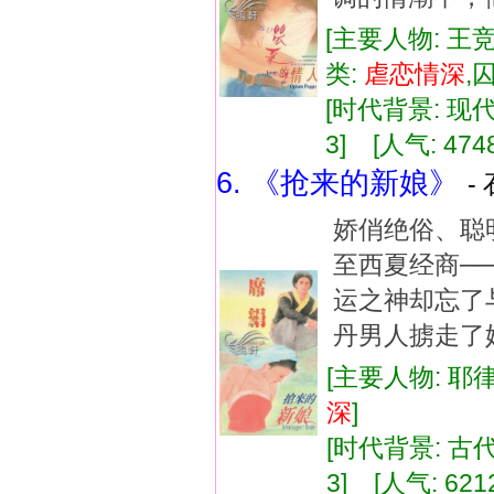
[主要人物: 王
类:
虐
恋情
深
,
[时代背景: 现代]
3] [人气: 474
6. 《抢来的新娘》
-
娇俏绝俗、聪
至西夏经商─
运之神却忘了
丹男人掳走了
[主要人物: 耶
深
]
[时代背景: 古代]
3] [人气: 621