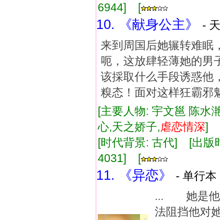
6944] [
10. 《献身公主》
- 
来到周国后她辗转难眠
呃，这放肆轻薄她的男
该採取什么手段诱惑他
糗态！面对这样狂霸邪
[主要人物: 宇文邕 陈水滟
心,天之娇子,
虐
恋情
深
]
[时代背景: 古代] [出版时间:
4031] [
11. 《异恋》
- 单行本 
... 她
法阻挡他对