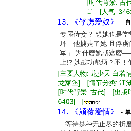
[时代背景: 古代]
1] [人气: 346
13. 《俘虏爱奴》
- 
专属侍妾？ 想她也是堂
环，他掳走了她 且俘虏
军」 为什麽她就这麽—
上!? 她战功彪炳？不！他
[主要人物: 龙少天 白若情
龙家堡] [情节分类: 江
[时代背景: 古代] [出版时间:
6403] [
14. 《颠覆爱情》
- 
...等待是种无止尽的