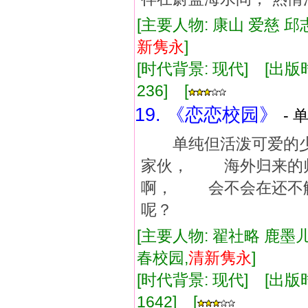
[主要人物: 康山 爱慈 邱
新
隽永
]
[时代背景: 现代] [出版时间:
236] [
19. 《恋恋校园》
- 
单纯但活泼可爱的少
家伙， 海外归来的
啊， 会不会在还不
呢？
[主要人物: 翟社略 鹿墨儿
春校园,
清新
隽永
]
[时代背景: 现代] [出版时间:
1642] [