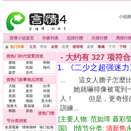
小说
言情小说首页
作家列表
总排行榜
月排行榜
周排行
热门作家
古灵
寄秋
金萱
简璎
楼雨晴
裘梦
黎孅
千寻
于晴
- 大约有
327
项符
按热门时代背景浏览
唐朝
宋朝
明朝
1. 《二少之超强迷力
清朝
民国
现代
架空
古代
... 這女人膽子怎
按热门故事地点浏览
大陆
香港
台湾
她就嚇得像被電到一
某市
架空
外国
美国
英国
法国
人！ 但是，更奇怪
澳洲
德国
意大利
加拿大
新加坡
日本
訓練...
韩国
其他
按热门情
[主要人物: 范如璋 聂彩莹
节分类浏览
国] [情节分类:
清新
雋
欢喜冤家
情有独钟
候门似海