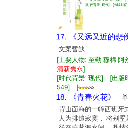
[时代背景: 现代] [出版时间: 20
17. 《又远又近的悲
文案暂缺
[主要人物: 至勤 穆棉 阿
清新
隽永
]
[时代背景: 现代] [出版时间:
549] [
18. 《青春火花》
- 
背山面海的一幢西班牙式
人为排遣寂寞， 将别墅
徉在蔚蓝海水间， 热情