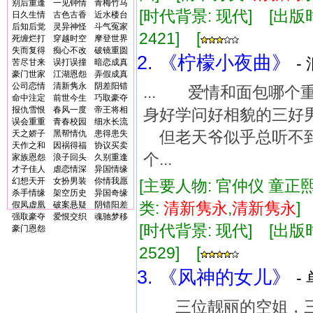
别后重逢
一见钟情
青梅竹马
[时代背景: 现代] [出版时间:
日久生情
古色古香
近水楼台
后知后觉
灵异神怪
斗气冤家
2421] [
死缠烂打
穿越时空
摩登世界
失而复得
痴心不改
破镜重圆
2. 《柠檬小夜曲》
-
苦尽甘来
误打误撞
暗恋成真
豪门世家
江湖恩怨
弄假成真
公司恋情
清新隽永
阴差阳错
... 爱情和面包哪
命中注定
前世今生
巧取豪夺
报仇雪恨
春风一度
帝王将相
身好学问好相貌的三
误会重重
青春校园
细水长流
但老天爷似乎总听不
天之娇子
黑帮情仇
患得患失
天作之和
因祸得福
协议买卖
个...
家族恩怨
浪子回头
久别重逢
才子佳人
虐恋情深
异国情缘
幻想天开
女扮男装
你情我愿
[主要人物: 官仲仪 童正熙
杀手情缘
架空历史
异国奇缘
类:
清新
隽永
,
清新
隽永
假凤虚凰
破案悬疑
阴错阳差
强取豪夺
爱恨交织
魂驰梦移
[时代背景: 现代] [出版时间:
豪门恩怨
2529] [
3. 《风神的女儿》
-
三位靓丽的空姐，三