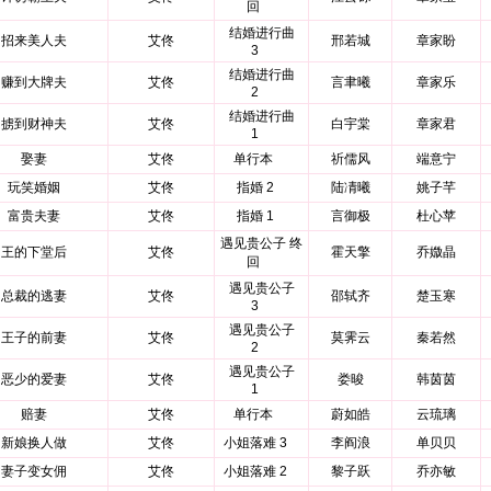
回
结婚进行曲
招来美人夫
艾佟
邢若城
章家盼
3
结婚进行曲
赚到大牌夫
艾佟
言聿曦
章家乐
2
结婚进行曲
掳到财神夫
艾佟
白宇棠
章家君
1
娶妻
艾佟
单行本
祈儒风
端意宁
玩笑婚姻
艾佟
指婚 2
陆凊曦
姚子芊
富贵夫妻
艾佟
指婚 1
言御极
杜心苹
遇见贵公子 终
王的下堂后
艾佟
霍天擎
乔媺晶
回
遇见贵公子
总裁的逃妻
艾佟
邵轼齐
楚玉寒
3
遇见贵公子
王子的前妻
艾佟
莫霁云
秦若然
2
遇见贵公子
恶少的爱妻
艾佟
娄晙
韩茵茵
1
赔妻
艾佟
单行本
蔚如皓
云琉璃
新娘换人做
艾佟
小姐落难 3
李阎浪
单贝贝
妻子变女佣
艾佟
小姐落难 2
黎子跃
乔亦敏