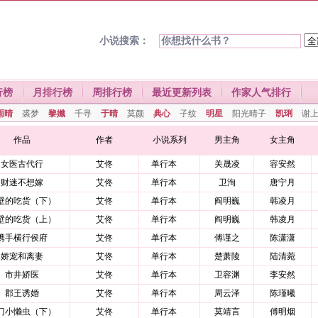
小说搜索：
行榜
月排行榜
周排行榜
最近更新列表
作家人气排行
雨晴
裘梦
黎孅
千寻
于晴
莫颜
典心
子纹
明星
阳光晴子
凯琍
谢
作品
作者
小说系列
男主角
女主角
女医古代行
艾佟
单行本
关晟凌
容安然
财迷不想嫁
艾佟
单行本
卫洵
唐宁月
壁的吃货（下）
艾佟
单行本
阎明巍
韩凌月
壁的吃货（上）
艾佟
单行本
阎明巍
韩凌月
携手横行侯府
艾佟
单行本
傅谨之
陈潇潇
娇宠和离妻
艾佟
单行本
楚萧陵
陆清菀
市井娇医
艾佟
单行本
卫容渊
李安然
郡王诱婚
艾佟
单行本
周云泽
陈瑾曦
门小懒虫（下）
艾佟
单行本
莫靖言
傅明烟