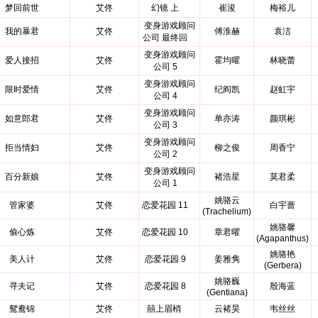
梦回前世
艾佟
幻镜 上
崔浚
梅裕儿
变身游戏顾问
我的暴君
艾佟
傅淮赫
袁洁
公司 最终回
变身游戏顾问
爱人接招
艾佟
霍均曜
林晓蕾
公司 5
变身游戏顾问
限时爱情
艾佟
纪阎凯
赵虹宇
公司 4
变身游戏顾问
如意郎君
艾佟
单亦涛
颜琪彬
公司 3
变身游戏顾问
拒当情妇
艾佟
柳之俊
周香宁
公司 2
变身游戏顾问
百分新娘
艾佟
褚浩星
莫君柔
公司 1
姚骆云
管家婆
艾佟
恋爱花园 11
白宇蔷
(Trachelium)
姚骆馨
偷心炼
艾佟
恋爱花园 10
章君曜
(Agapanthus)
姚骆艳
美人计
艾佟
恋爱花园 9
姜雅隽
(Gerbera)
姚骆巍
寻夫记
艾佟
恋爱花园 8
殷海蓝
(Gentiana)
鸳鸯锦
艾佟
囍上眉梢
云褚昊
韦丝丝