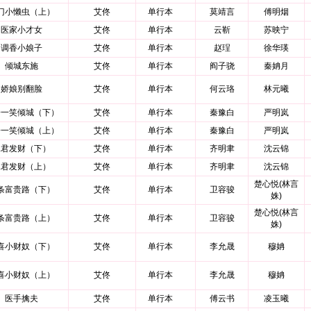
门小懒虫（上）
艾佟
单行本
莫靖言
傅明烟
医家小才女
艾佟
单行本
云靳
苏映宁
调香小娘子
艾佟
单行本
赵珵
徐华瑛
倾城东施
艾佟
单行本
阎子骁
秦姌月
娇娘别翻脸
艾佟
单行本
何云珞
林元曦
子一笑倾城（下）
艾佟
单行本
秦豫白
严明岚
子一笑倾城（上）
艾佟
单行本
秦豫白
严明岚
嫁君发财（下）
艾佟
单行本
齐明聿
沈云锦
嫁君发财（上）
艾佟
单行本
齐明聿
沈云锦
楚心悦(林言
条富贵路（下）
艾佟
单行本
卫容骏
姝)
楚心悦(林言
条富贵路（上）
艾佟
单行本
卫容骏
姝)
喜小财奴（下）
艾佟
单行本
李允晟
穆姌
喜小财奴（上）
艾佟
单行本
李允晟
穆姌
医手擒夫
艾佟
单行本
傅云书
凌玉曦