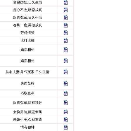
交易婚姻,日久生情
痴心不改,暗恋成真
欢喜冤家,日久生情
春风一度,弄假成真
芳邻情缘
误打误撞
婚后相处
婚后相处
挂名夫妻,斗气冤家,日久生情
失而复得
巧取豪夺
欢喜冤家,情有独钟
女扮男装,颠鸾倒凤
未婚生子,久别重逢
情有独钟