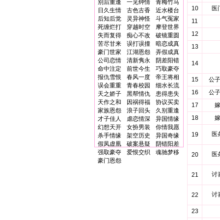
别后重逢
一见钟情
青梅竹马
10
医
日久生情
古色古香
近水楼台
后知后觉
灵异神怪
斗气冤家
11
死缠烂打
穿越时空
摩登世界
12
失而复得
痴心不改
破镜重圆
苦尽甘来
误打误撞
暗恋成真
13
豪门世家
江湖恩怨
弄假成真
公司恋情
清新隽永
阴差阳错
14
命中注定
前世今生
巧取豪夺
报仇雪恨
春风一度
帝王将相
15
公
误会重重
青春校园
细水长流
16
公
天之娇子
黑帮情仇
患得患失
天作之和
因祸得福
协议买卖
17
家族恩怨
浪子回头
久别重逢
18
才子佳人
虐恋情深
异国情缘
幻想天开
女扮男装
你情我愿
医
19
杀手情缘
架空历史
异国奇缘
假凤虚凰
破案悬疑
阴错阳差
强取豪夺
爱恨交织
魂驰梦移
医
20
豪门恩怨
讨
21
讨
22
23