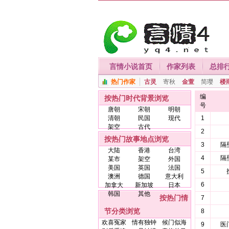
言情小说首页
作家列表
总排
热门作家
古灵
寄秋
金萱
简璎
楼
编
按热门时代背景浏览
号
唐朝
宋朝
明朝
清朝
民国
现代
1
架空
古代
2
按热门故事地点浏览
3
隔
大陆
香港
台湾
4
隔
某市
架空
外国
美国
英国
法国
5
澳洲
德国
意大利
6
加拿大
新加坡
日本
韩国
其他
按热门情
7
节分类浏览
8
欢喜冤家
情有独钟
候门似海
9
医