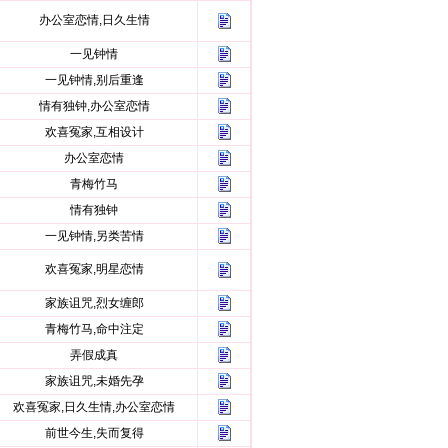
办公室恋情,日久生情
一见钟情
一见钟情,别后重逢
情有独钟,办公室恋情
欢喜冤家,互相设计
办公室恋情
青梅竹马
情有独钟
一见钟情,另类苦情
欢喜冤家,明星恋情
家族诅咒,烈女缠郎
青梅竹马,命中注定
弄假成真
家族诅咒,未婚先孕
欢喜冤家,日久生情,办公室恋情
前世今生,失而复得