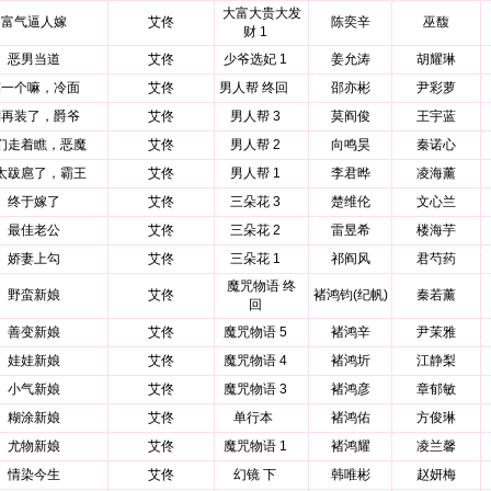
大富大贵大发
富气逼人嫁
艾佟
陈奕辛
巫馥
财 1
恶男当道
艾佟
少爷选妃 1
姜允涛
胡耀琳
笑一个嘛，冷面
艾佟
男人帮 终回
邵亦彬
尹彩萝
别再装了，爵爷
艾佟
男人帮 3
莫阎俊
王宇蓝
们走着瞧，恶魔
艾佟
男人帮 2
向鸣昊
秦诺心
太跋扈了，霸王
艾佟
男人帮 1
李君晔
凌海薰
终于嫁了
艾佟
三朵花 3
楚维伦
文心兰
最佳老公
艾佟
三朵花 2
雷昱希
楼海芋
娇妻上勾
艾佟
三朵花 1
祁阎风
君芍药
魔咒物语 终
野蛮新娘
艾佟
褚鸿钧(纪帆)
秦若薰
回
善变新娘
艾佟
魔咒物语 5
褚鸿辛
尹茉雅
娃娃新娘
艾佟
魔咒物语 4
褚鸿圻
江静梨
小气新娘
艾佟
魔咒物语 3
褚鸿彦
章郁敏
糊涂新娘
艾佟
单行本
褚鸿佑
方俊琳
尤物新娘
艾佟
魔咒物语 1
褚鸿耀
凌兰馨
情染今生
艾佟
幻镜 下
韩唯彬
赵妍梅