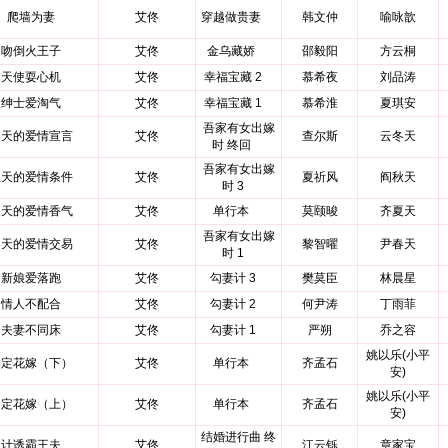
爬墙为妻
艾佟
穿越做贵妻
韩文仲
喻咏歆
吻倒火王子
艾佟
金乌藏娇
邵毅阳
方云桐
天使耍心机
艾佟
幸福宝藏 2
慕希夜
刘品涛
绅士爱淘气
艾佟
幸福宝藏 1
慕希淮
夏琪安
吾家有女出嫁
冬天的爱情宣言
艾佟
查尔斯
云冬天
时 终回
吾家有女出嫁
秋天的爱情条件
艾佟
夏祈风
阎秋天
时 3
夏天的爱情香气
艾佟
单行本
莫颐晙
齐夏天
吾家有女出嫁
春天的爱情交易
艾佟
黎智曜
尹春天
时 1
新娘爱落跑
艾佟
勾妻计 3
樊莫臣
林晨星
情人不配合
艾佟
勾妻计 2
何尹涛
丁雨菲
夫妻不同床
艾佟
勾妻计 1
严朔
乔之容
姚以乐(小平
约定花嫁（下）
艾佟
单行本
齐孟石
安)
姚以乐(小平
约定花嫁（上）
艾佟
单行本
齐孟石
安)
结婚进行曲 终
计诱霸王夫
艾佟
江云铄
章家宝