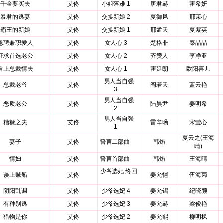
千金要买夫
艾佟
小姐落难 1
唐君赫
霍希妍
暴君的逃妻
艾佟
交换新娘 2
夏御风
邢茉心
霸王的新娘
艾佟
交换新娘 1
邢孟天
夏紫英
急聘兼职爱人
艾佟
女人心 3
楚格非
秦晶晶
征求首选老公
艾佟
女人心 2
齐赞人
李净亚
看上总裁情夫
艾佟
女人心 1
霍延朗
欧阳喜儿
男人当自强
总裁老爷
艾佟
阎若天
蓝云艳
3
男人当自强
恶质老公
艾佟
陆昊尹
姜明希
2
男人当自强
糟糠之夫
艾佟
雷辛旸
宋莹心
1
夏云之(王海
妻子
艾佟
誓言二部曲
韩焰
晴)
情妇
艾佟
誓言首部曲
韩焰
王海晴
少爷选妃 终回
误上贼船
艾佟
姜允恺
伍海菊
阴阳乱调
艾佟
少爷选妃 4
姜允锡
纪晓颜
有种别逃
艾佟
少爷选妃 3
姜允赫
梁俊艳
猎物是你
艾佟
少爷选妃 2
姜允熙
柳明枫