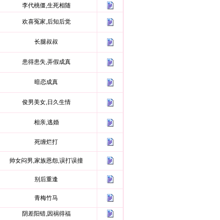
李代桃僵,生死相随
欢喜冤家,后知后觉
长腿叔叔
患得患失,弄假成真
暗恋成真
俊男美女,日久生情
相亲,逃婚
死缠烂打
帅女闷男,家族恩怨,误打误撞
别后重逢
青梅竹马
阴差阳错,因祸得福