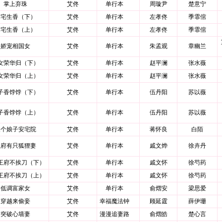
掌上弃珠
艾佟
单行本
周璇尹
楚意宁
满宅生香（下）
艾佟
单行本
左孝佟
季霏倌
满宅生香（上）
艾佟
单行本
左孝佟
季霏倌
娇宠相国女
艾佟
单行本
朱孟观
章幽兰
女荣华归（下）
艾佟
单行本
赵平澜
张水薇
女荣华归（上）
艾佟
单行本
赵平澜
张水薇
子香饽饽（下）
艾佟
单行本
伍丹阳
苏以薇
子香饽饽（上）
艾佟
单行本
伍丹阳
苏以薇
换个娘子安宅院
艾佟
单行本
蒋怀良
白陌
王府有只狐狸妻
艾佟
单行本
戚文烨
徐卉丹
王府不挨刀（下）
艾佟
单行本
戚文怀
徐芍药
王府不挨刀（上）
艾佟
单行本
戚文怀
徐芍药
低调富家女
艾佟
单行本
俞熠安
梁思爱
穿越来偷妾
艾佟
幸福魔法钟
顾延霆
薛伊珊
突破心墙妻
艾佟
漫漫追妻路
俞熠皓
楚心言