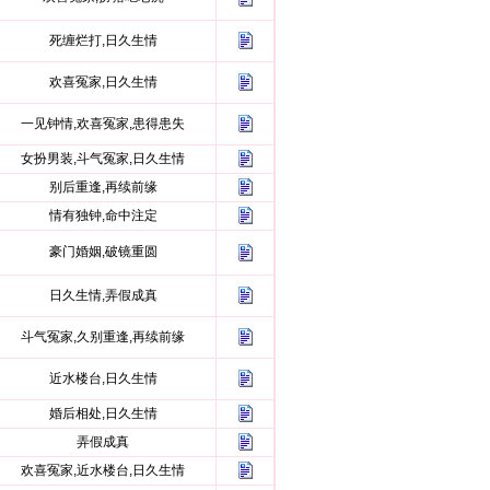
死缠烂打,日久生情
欢喜冤家,日久生情
一见钟情,欢喜冤家,患得患失
女扮男装,斗气冤家,日久生情
别后重逢,再续前缘
情有独钟,命中注定
豪门婚姻,破镜重圆
日久生情,弄假成真
斗气冤家,久别重逢,再续前缘
近水楼台,日久生情
婚后相处,日久生情
弄假成真
欢喜冤家,近水楼台,日久生情