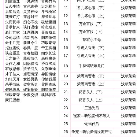
10
闺秀不想婚（上）
浅草茉莉
别后重逢
一见钟情
青梅竹马
日久生情
古色古香
近水楼台
11
爷儿坏心眼（下）
浅草茉莉
后知后觉
灵异神怪
斗气冤家
12
爷儿坏心眼（上）
浅草茉莉
死缠烂打
穿越时空
摩登世界
失而复得
痴心不改
破镜重圆
13
万金官奴（下）
浅草茉莉
苦尽甘来
误打误撞
暗恋成真
14
万金官奴（上）
浅草茉莉
豪门世家
江湖恩怨
弄假成真
公司恋情
清新隽永
阴差阳错
15
茶家小主母
浅草茉莉
命中注定
前世今生
巧取豪夺
16
引虎入香闺（下）
浅草茉莉
报仇雪恨
春风一度
帝王将相
误会重重
青春校园
细水长流
17
引虎入香闺（上）
浅草茉莉
天之娇子
黑帮情仇
患得患失
天作之和
因祸得福
协议买卖
手持锅铲嫁龙门
浅草茉莉
18
家族恩怨
浪子回头
久别重逢
才子佳人
虐恋情深
异国情缘
19
荣恩商贾妻（下）
浅草茉莉
幻想天开
女扮男装
你情我愿
20
荣恩商贾妻（上）
浅草茉莉
杀手情缘
架空历史
异国奇缘
假凤虚凰
破案悬疑
阴错阳差
21
药香良人（下）
浅草茉莉
强取豪夺
爱恨交织
魂驰梦移
豪门恩怨
22
药香良人（上）
浅草茉莉
23
三选为后
浅草茉莉
24
冤家～听说爱情不等人
浅草茉莉
25
蛇蝎代后
浅草茉莉
26
争宠～听说爱情没离开过
浅草茉莉