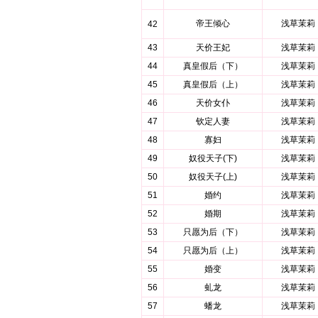
帝王倾心
浅草茉莉
42
43
天价王妃
浅草茉莉
44
真皇假后（下）
浅草茉莉
45
真皇假后（上）
浅草茉莉
46
天价女仆
浅草茉莉
47
钦定人妻
浅草茉莉
48
寡妇
浅草茉莉
49
奴役天子(下)
浅草茉莉
50
奴役天子(上)
浅草茉莉
51
婚约
浅草茉莉
52
婚期
浅草茉莉
53
只愿为后（下）
浅草茉莉
54
只愿为后（上）
浅草茉莉
55
婚变
浅草茉莉
56
虬龙
浅草茉莉
57
蟠龙
浅草茉莉