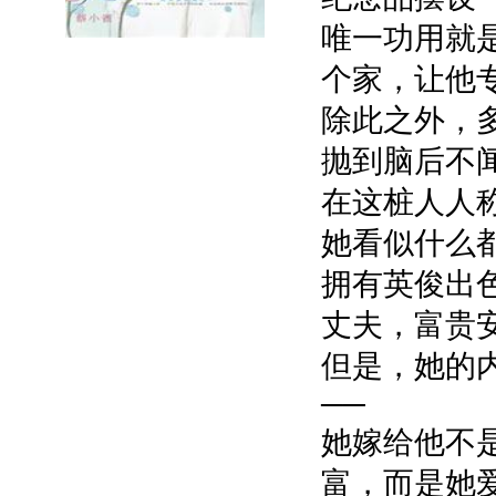
唯一功用就
个家，让他
除此之外，
抛到脑后不
在这桩人人
她看似什么
拥有英俊出
丈夫，富贵
但是，她的
──
她嫁给他不
富，而是她