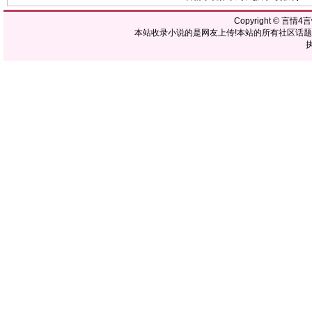
Copyright ©
言情4
本站收录小说的是网友上传!本站的所有社区话
执