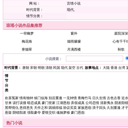
网 站：
言情小说
时代背景：
现代,
情节分类：
琼瑶小说作品集推荐
一帘幽梦
窗外
庭院深深
梅花烙
烟雨朦朦
心有千千
寒烟翠
月满西楼
秋歌
小说搜索：
时代背景：
唐朝
宋朝
明朝
清朝
民国
现代
架空
古代
故事地点：
大陆
香港
台湾
情
节
分
类
欢喜冤家
情有独钟
候门似海
别后重逢
一见钟情
青梅竹马
日久生情
古色古香
近
甘来
误打误撞
暗恋成真
豪门世家
江湖恩怨
弄假成真
公司恋情
清新隽永
阴差阳
黑帮情仇
患得患失
天作之和
因祸得福
协议买卖
家族恩怨
浪子回头
久别重逢
才
悬疑
阴错阳差
强取豪夺
爱恨交织
魂驰梦移
豪门恩怨
热门小说