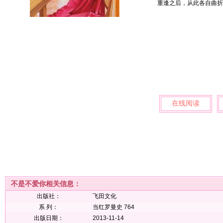
重逢之后，从此各自曲折
在线阅读
不是不爱你相关信息：
出版社：
飞田文化
系 列：
当红罗曼史 764
出版日期：
2013-11-14