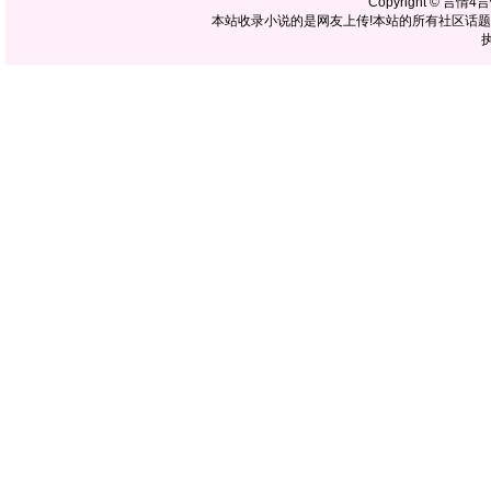
Copyright ©
言情4
本站收录小说的是网友上传!本站的所有社区话
执