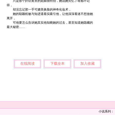
只是那个奸臣窝里的姑娘很特别，她说她失忆了啥都不记
得，
却没忘记那一手可媲美换脸的神奇化妆术，
她的聪颖机敏与知进退着实吸引他，让他深深着迷不想放她
离开，
可他要怎么告诉她其实他知晓她的过去，甚至知道她隐藏的
最大秘密……
在线阅读
下载全本
加入收藏
小说系列：