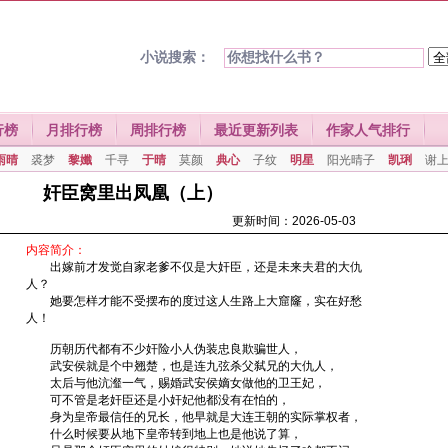
小说搜索：
行榜
月排行榜
周排行榜
最近更新列表
作家人气排行
雨晴
裘梦
黎孅
千寻
于晴
莫颜
典心
子纹
明星
阳光晴子
凯琍
谢
奸臣窝里出凤凰（上）
更新时间：2026-05-03
内容简介：
出嫁前才发觉自家老爹不仅是大奸臣，还是未来夫君的大仇
人？
她要怎样才能不受摆布的度过这人生路上大窟窿，实在好愁
人！
历朝历代都有不少奸险小人伪装忠良欺骗世人，
武安侯就是个中翘楚，也是连九弦杀父弑兄的大仇人，
太后与他沆瀣一气，赐婚武安侯嫡女做他的卫王妃，
可不管是老奸臣还是小奸妃他都没有在怕的，
身为皇帝最信任的兄长，他早就是大连王朝的实际掌权者，
什么时候要从地下皇帝转到地上也是他说了算，