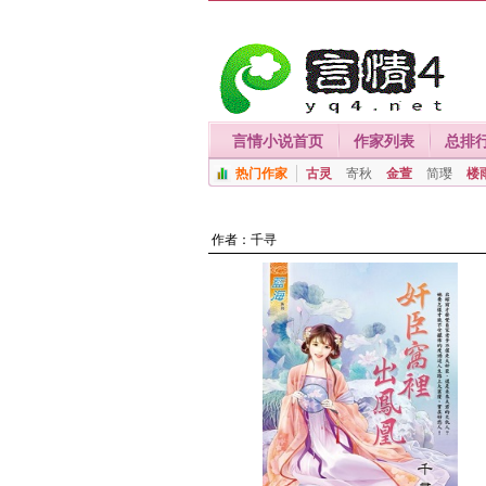
言情小说首页
作家列表
总排
热门作家
古灵
寄秋
金萱
简璎
楼
作者：
千寻