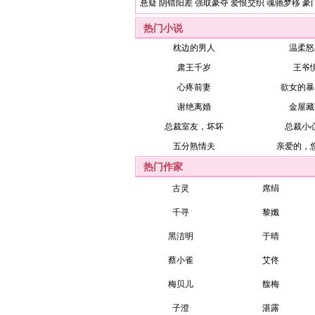
悬疑
阴错阳差
强取豪夺
爱恨交织
魂驰梦移
豪
热门小说
枕边的男人
温柔怒
肃王千岁
王爷
心疼前妻
欲女的暴
谢绝离婚
金屋藏
总裁室友，坏坏
总裁小
五分熟情夫
亲爱的，
热门作家
古灵
席绢
千寻
黎孅
黑洁明
于晴
蔡小雀
艾佟
梅贝儿
馥梅
子澄
湛露