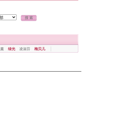
上薰
绿光
凌淑芬
梅贝儿