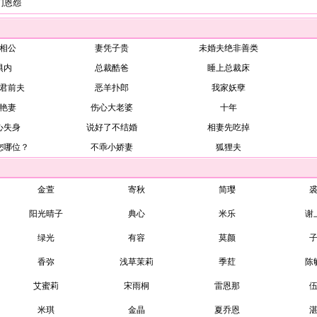
门恩怨
相公
妻凭子贵
未婚夫绝非善类
惧内
总裁酷爸
睡上总裁床
君前夫
恶羊扑郎
我家妖孽
艳妻
伤心大老婆
十年
心失身
说好了不结婚
相妻先吃掉
您哪位？
不乖小娇妻
狐狸夫
金萱
寄秋
简璎
阳光晴子
典心
米乐
谢
绿光
有容
莫颜
香弥
浅草茉莉
季荭
陈
艾蜜莉
宋雨桐
雷恩那
米琪
金晶
夏乔恩