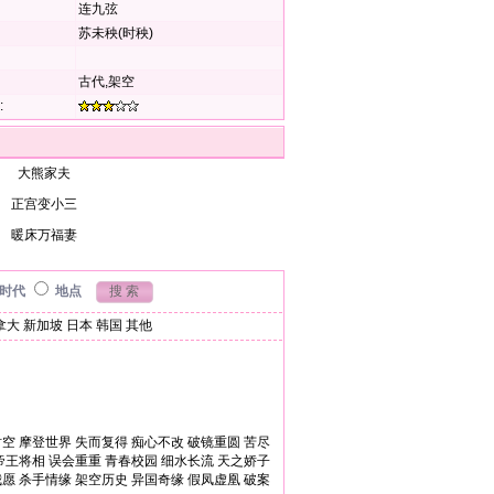
连九弦
苏未秧(时秧)
古代,架空
:
大熊家夫
正宫变小三
暖床万福妻
时代
地点
拿大
新加坡
日本
韩国
其他
时空
摩登世界
失而复得
痴心不改
破镜重圆
苦尽
帝王将相
误会重重
青春校园
细水长流
天之娇子
我愿
杀手情缘
架空历史
异国奇缘
假凤虚凰
破案