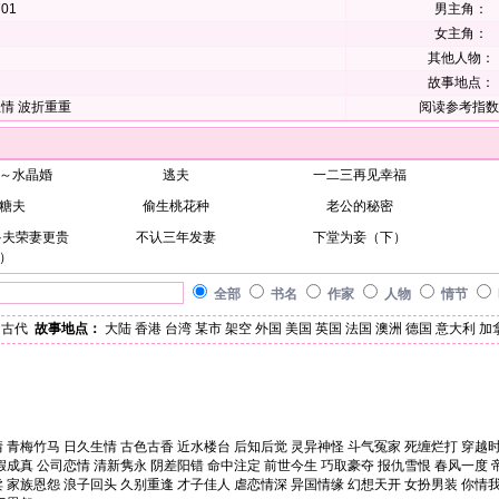
01
男主角：
女主角：
其他人物：
故事地点：
生情
波折重重
阅读参考指数
～水晶婚
逃夫
一二三再见幸福
糖夫
偷生桃花种
老公的秘密
·夫荣妻更贵
不认三年发妻
下堂为妾（下）
）
全部
书名
作家
人物
情节
古代
故事地点：
大陆
香港
台湾
某市
架空
外国
美国
英国
法国
澳洲
德国
意大利
加
情
青梅竹马
日久生情
古色古香
近水楼台
后知后觉
灵异神怪
斗气冤家
死缠烂打
穿越
假成真
公司恋情
清新隽永
阴差阳错
命中注定
前世今生
巧取豪夺
报仇雪恨
春风一度
卖
家族恩怨
浪子回头
久别重逢
才子佳人
虐恋情深
异国情缘
幻想天开
女扮男装
你情