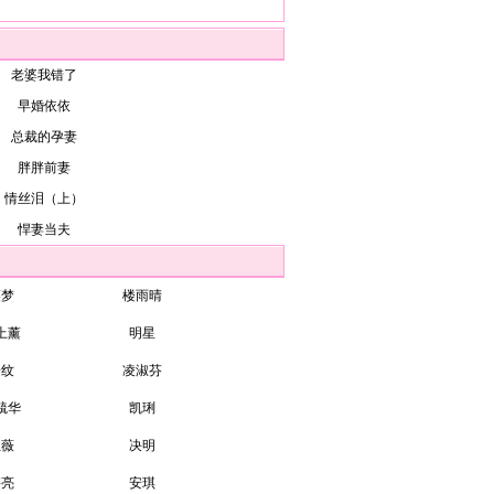
老婆我错了
早婚依依
总裁的孕妻
胖胖前妻
情丝泪（上）
悍妻当夫
裘梦
楼雨晴
上薰
明星
子纹
凌淑芬
毓华
凯琍
伍薇
决明
湛亮
安琪