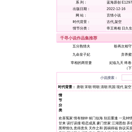
系 列：
蓝海原创 E1297
出版日期：
2022-12-16
网 站：
言情小说
时代背景：
古代,架空
情节分类：
帝王将相
日久
千寻小说作品集推荐
五分熟情夫
盼再次相守
九命皇子妃
弃养蜜
宰相的两世妻
妃临九天 终卷
（下
小说搜索：
时代背景：
唐朝
宋朝
明朝
清朝
民国
现代
架空
情
节
分
类
欢喜冤家
情有独钟
候门似海
别后重逢
一见钟
甘来
误打误撞
暗恋成真
豪门世家
江湖恩怨
弄
黑帮情仇
患得患失
天作之和
因祸得福
协议买