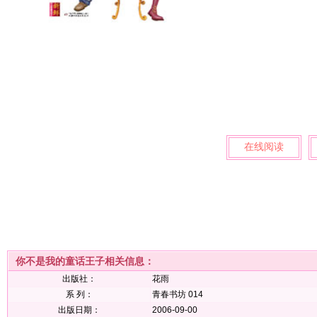
在线阅读
你不是我的童话王子相关信息：
出版社：
花雨
系 列：
青春书坊 014
出版日期：
2006-09-00