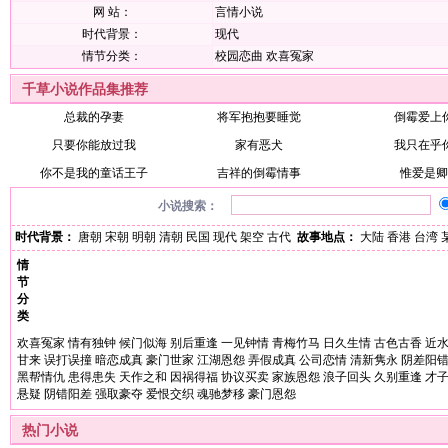
网 站：
言情小说
时代背景：
现代
情节分类：
校园恋曲
欢喜冤家
千草小说作品集推荐
总裁的孕妻
将军抱抱要睡觉
倒霉爱上
只要你能放过我
家有恶犬
我只在乎
你不是我的童话王子
吉祥的倒霉情事
惟爱是卿
小说搜索：
时代背景：
唐朝
宋朝
明朝
清朝
民国
现代
架空
古代
故事地点：
大陆
香港
台湾
情
节
分
类
欢喜冤家
情有独钟
候门似海
别后重逢
一见钟情
青梅竹马
日久生情
古色古香
近
甘来
误打误撞
暗恋成真
豪门世家
江湖恩怨
弄假成真
公司恋情
清新隽永
阴差阳
黑帮情仇
患得患失
天作之和
因祸得福
协议买卖
家族恩怨
浪子回头
久别重逢
才
悬疑
阴错阳差
强取豪夺
爱恨交织
魂驰梦移
豪门恩怨
热门小说