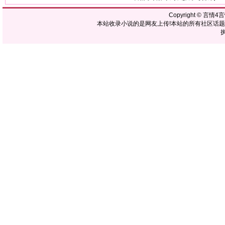
Copyright ©
言情4
本站收录小说的是网友上传!本站的所有社区话
执