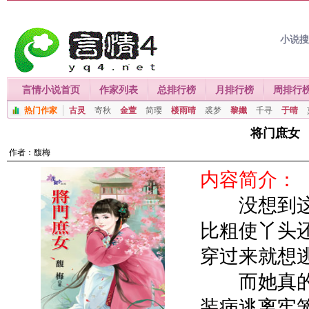
小说
言情小说首页
作家列表
总排行榜
月排行榜
周排行
热门作家
古灵
寄秋
金萱
简璎
楼雨晴
裘梦
黎孅
千寻
于晴
将门庶女
作者：
馥梅
内容简介：
没想到这
比粗使丫头
穿过来就想
而她真的
装病逃离牢