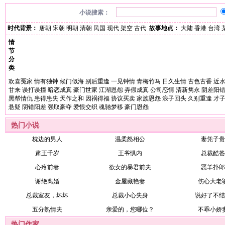
小说搜索：
时代背景：
唐朝
宋朝
明朝
清朝
民国
现代
架空
古代
故事地点：
大陆
香港
台湾
情
节
分
类
欢喜冤家
情有独钟
候门似海
别后重逢
一见钟情
青梅竹马
日久生情
古色古香
近
甘来
误打误撞
暗恋成真
豪门世家
江湖恩怨
弄假成真
公司恋情
清新隽永
阴差阳
黑帮情仇
患得患失
天作之和
因祸得福
协议买卖
家族恩怨
浪子回头
久别重逢
才
悬疑
阴错阳差
强取豪夺
爱恨交织
魂驰梦移
豪门恩怨
热门小说
枕边的男人
温柔怒相公
妻凭子贵
肃王千岁
王爷惧内
总裁酷爸
心疼前妻
欲女的暴君前夫
恶羊扑郎
谢绝离婚
金屋藏艳妻
伤心大老
总裁室友，坏坏
总裁小心失身
说好了不结
五分熟情夫
亲爱的，您哪位？
不乖小娇
热门作家