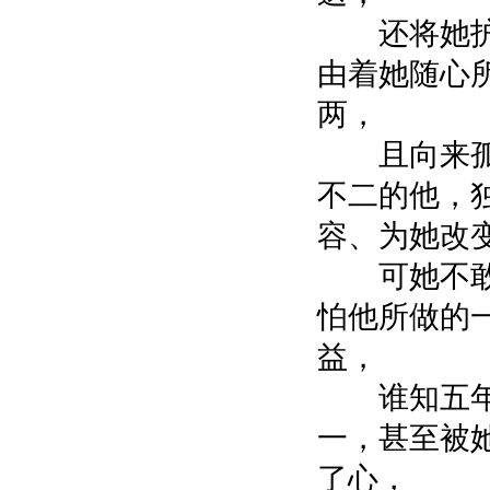
还将她护
由着她随心
两，
且向来孤
不二的他，
容、为她改
可她不敢
怕他所做的
益，
谁知五年
一，甚至被
了心，