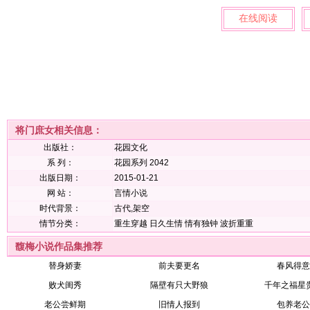
在线阅读
将门庶女相关信息：
出版社：
花园文化
系 列：
花园系列 2042
出版日期：
2015-01-21
网 站：
言情小说
时代背景：
古代,架空
情节分类：
重生穿越
日久生情
情有独钟
波折重重
馥梅小说作品集推荐
替身娇妻
前夫要更名
春风得意
败犬闺秀
隔壁有只大野狼
千年之福星
老公尝鲜期
旧情人报到
包养老公