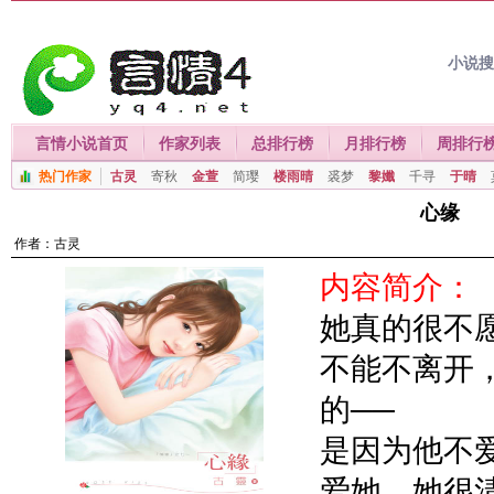
小说
言情小说首页
作家列表
总排行榜
月排行榜
周排行
热门作家
古灵
寄秋
金萱
简璎
楼雨晴
裘梦
黎孅
千寻
于晴
心缘
作者：
古灵
内容简介：
她真的很不
不能不离开
的──
是因为他不
爱她，她很