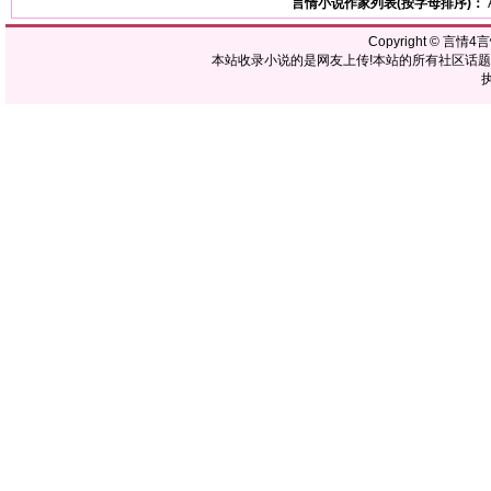
言情小说作家列表(按字母排序)：
Copyright ©
言情4
本站收录小说的是网友上传!本站的所有社区话
执