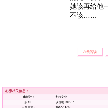
她该再给他
不该……
在线阅读
心缘相关信息：
出版社：
龙吟文化
系 列：
玫瑰吻 RK567
出版日期：
2010-11-24