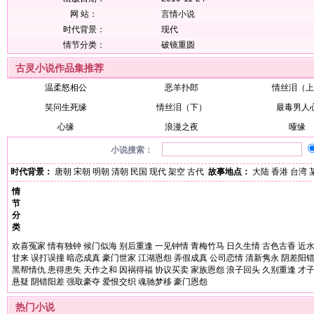
网 站：
言情小说
时代背景：
现代
情节分类：
破镜重圆
古灵小说作品集推荐
温柔怒相公
恶羊扑郎
情丝泪（上
笑问生死缘
情丝泪（下）
最毒男人
心缘
浪漫之夜
哑缘
小说搜索：
时代背景：
唐朝
宋朝
明朝
清朝
民国
现代
架空
古代
故事地点：
大陆
香港
台湾
情
节
分
类
欢喜冤家
情有独钟
候门似海
别后重逢
一见钟情
青梅竹马
日久生情
古色古香
近
甘来
误打误撞
暗恋成真
豪门世家
江湖恩怨
弄假成真
公司恋情
清新隽永
阴差阳
黑帮情仇
患得患失
天作之和
因祸得福
协议买卖
家族恩怨
浪子回头
久别重逢
才
悬疑
阴错阳差
强取豪夺
爱恨交织
魂驰梦移
豪门恩怨
热门小说