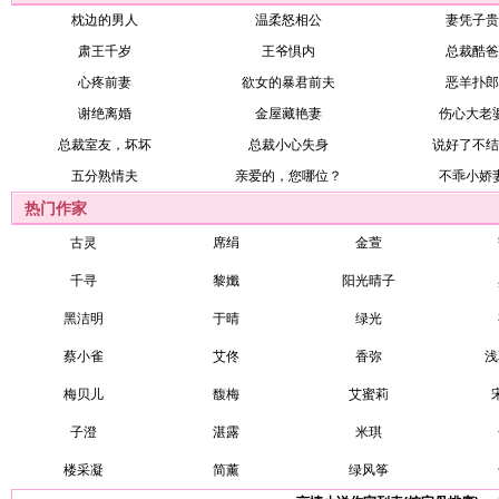
枕边的男人
温柔怒相公
妻凭子贵
肃王千岁
王爷惧内
总裁酷爸
心疼前妻
欲女的暴君前夫
恶羊扑郎
谢绝离婚
金屋藏艳妻
伤心大老
总裁室友，坏坏
总裁小心失身
说好了不结
五分熟情夫
亲爱的，您哪位？
不乖小娇
热门作家
古灵
席绢
金萱
千寻
黎孅
阳光晴子
黑洁明
于晴
绿光
蔡小雀
艾佟
香弥
浅
梅贝儿
馥梅
艾蜜莉
子澄
湛露
米琪
楼采凝
简薰
绿风筝