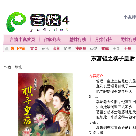
小说
言情小说首页
作家列表
总排行榜
月排行榜
周排行
热门作家
古灵
寄秋
金萱
简璎
楼雨晴
裘梦
黎孅
千寻
于晴
东宫错之棋子皇后
作者：
绿光
内容简介：
曾经，坐上皇位是巳九莲
直到以爱喂养的棋子——
他才醒悟没有她争得天下又
她……
幸蒙老天怜悯，他重生回到
知道她最渴望回去家乡，他
甚至扮起术士泄露地动天
但如此一来势必得与镇守该
交锋，
没想到在安置百姓的计划过
制造兵器