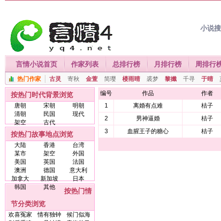
小说
言情小说首页
作家列表
总排行榜
月排行榜
周排行
热门作家
古灵
寄秋
金萱
简璎
楼雨晴
裘梦
黎孅
千寻
于晴
编号
作品
作者
按热门时代背景浏览
唐朝
宋朝
明朝
1
离婚有点难
桔子
清朝
民国
现代
2
男神逼婚
桔子
架空
古代
3
血腥王子的糖心
桔子
按热门故事地点浏览
大陆
香港
台湾
某市
架空
外国
美国
英国
法国
澳洲
德国
意大利
加拿大
新加坡
日本
韩国
其他
按热门情
节分类浏览
欢喜冤家
情有独钟
候门似海