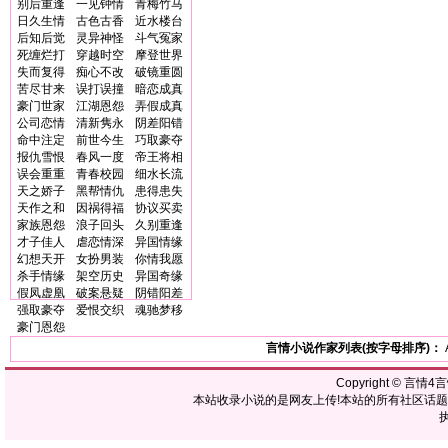
别后重逢
一见钟情
青梅竹马
日久生情
古色古香
近水楼台
后知后觉
灵异神怪
斗气冤家
死缠烂打
穿越时空
摩登世界
失而复得
痴心不改
破镜重圆
苦尽甘来
误打误撞
暗恋成真
豪门世家
江湖恩怨
弄假成真
公司恋情
清新隽永
阴差阳错
命中注定
前世今生
巧取豪夺
报仇雪恨
春风一度
帝王将相
误会重重
青春校园
细水长流
天之娇子
黑帮情仇
患得患失
天作之和
因祸得福
协议买卖
家族恩怨
浪子回头
久别重逢
才子佳人
虐恋情深
异国情缘
幻想天开
女扮男装
你情我愿
杀手情缘
架空历史
异国奇缘
假凤虚凰
破案悬疑
阴错阳差
强取豪夺
爱恨交织
魂驰梦移
豪门恩怨
言情小说作家列表(按字母排序)：
Copyright ©
言情4
本站收录小说的是网友上传!本站的所有社区话
执